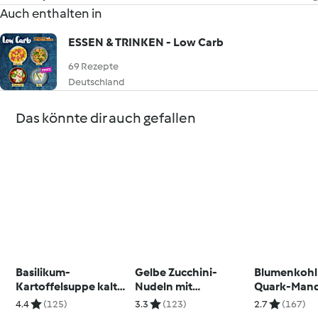
Auch enthalten in
ESSEN & TRINKEN - Low Carb
69 Rezepte
Deutschland
Das könnte dir auch gefallen
Basilikum-
Gelbe Zucchini-
Blumenkohl
Kartoffelsuppe kalt
Nudeln mit
Quark-Mand
oder warm
Petersilien-Salsa
4.4
(125)
3.3
(123)
2.7
(167)