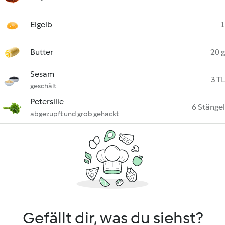
Eigelb
1
Butter
20 g
Sesam
3 TL
geschält
Petersilie
6 Stängel
abgezupft und grob gehackt
Gefällt dir, was du siehst?