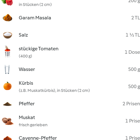
200 g
in Stücken (2 cm)
Garam Masala
2 TL
Salz
1 ½ TL
stückige Tomaten
1 Dose
(400 g)
Wasser
500 g
Kürbis
500 g
(z.B. Muskatkürbis), in Stücken (2 cm)
Pfeffer
2 Prisen
Muskat
1 Prise
frisch gerieben
Cayenne-Pfeffer
1 Prise