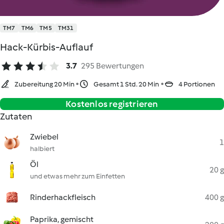
TM7
TM6
TM5
TM31
Hack-Kürbis-Auflauf
3.7
295 Bewertungen
Zubereitung 20 Min
Gesamt 1 Std. 20 Min
4 Portionen
Kostenlos registrieren
Zutaten
Zwiebel
1
halbiert
Öl
20 g
und etwas mehr zum Einfetten
Rinderhackfleisch
400 g
Paprika, gemischt