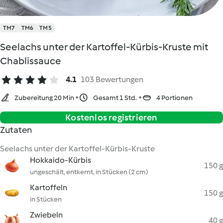
TM7
TM6
TM5
Seelachs unter der Kartoffel-Kürbis-Kruste mit
Chablissauce
4.1
103 Bewertungen
Zubereitung 20 Min
Gesamt 1 Std.
4 Portionen
Kostenlos registrieren
Zutaten
Seelachs unter der Kartoffel-Kürbis-Kruste
Hokkaido-Kürbis
150 g
ungeschält, entkernt, in Stücken (2 cm)
Kartoffeln
150 g
in Stücken
Zwiebeln
40 g