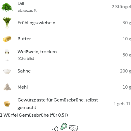
Dill
2 Stängel
abgezupft
Frühlingszwiebeln
30 g
Butter
10 g
Weißwein, trocken
50 g
(Chablis)
Sahne
200 g
Mehl
10 g
Gewürzpaste für Gemüsebrühe, selbst
1 geh. TL
gemacht
1 Würfel Gemüsebrühe (für 0,5 l)