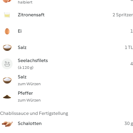
halbiert
Zitronensaft
2 Spritzer
Ei
1
Salz
1 TL
Seelachsfilets
4
(à 120 g)
Salz
zum Würzen
Pfeffer
zum Würzen
Chablissauce und Fertigstellung
Schalotten
30 g