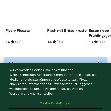
Fisch-Piccata
Fisch mit Bröselkruste
Essenz von
Frühlingsge
Kräutercub
4.5
(35)
4.5
(91)
4.1
(11)
© Copyright 2026
Wir verwenden Cookies, um Inhalte und den
Webseitenbesuch zu personalisieren, Funktionen für soziale
Nutzungsbedingungen
Medien anbieten zu können und Webseitenzugriffe zu
Datenschutzrichtlinien
analysieren. Informationen zur Webseitennutzung geben
Disclaimer
wir außerdem an unsere Partner für soziale Medien,
Werbung und Analysen weiter.
Impressum
Cookies
Cookie Einstellungen
Inhalt melden