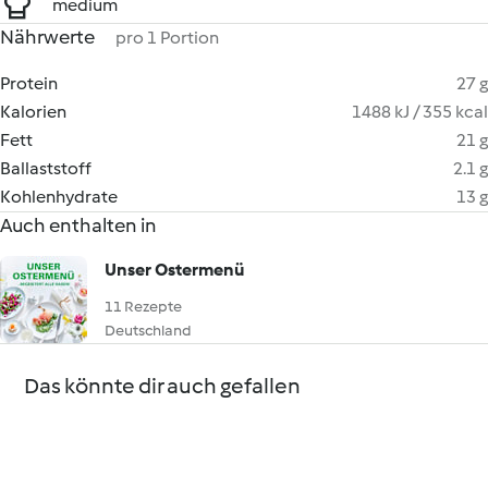
medium
Nährwerte
pro 1 Portion
Protein
27 g
Kalorien
1488 kJ / 355 kcal
Fett
21 g
Ballaststoff
2.1 g
Kohlenhydrate
13 g
Auch enthalten in
Unser Ostermenü
11 Rezepte
Deutschland
Das könnte dir auch gefallen