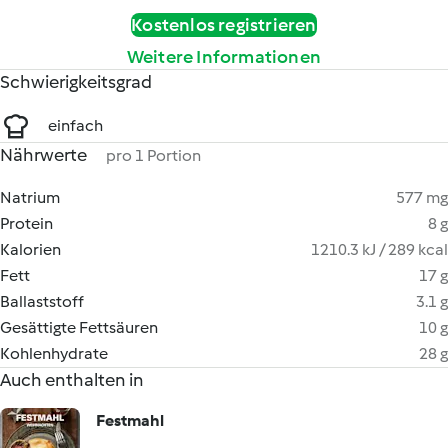
Kostenlos registrieren
Weitere Informationen
Schwierigkeitsgrad
einfach
Nährwerte
pro 1 Portion
Natrium
577 mg
Protein
8 g
Kalorien
1210.3 kJ / 289 kcal
Fett
17 g
Ballaststoff
3.1 g
Gesättigte Fettsäuren
10 g
Kohlenhydrate
28 g
Auch enthalten in
Festmahl