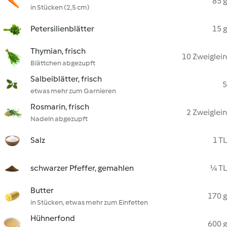
85 g
in Stücken (2,5 cm)
Petersilienblätter
15 g
Thymian, frisch
10 Zweiglein
Blättchen abgezupft
Salbeiblätter, frisch
5
etwas mehr zum Garnieren
Rosmarin, frisch
2 Zweiglein
Nadeln abgezupft
Salz
1 TL
schwarzer Pfeffer, gemahlen
¼ TL
Butter
170 g
in Stücken, etwas mehr zum Einfetten
Hühnerfond
600 g