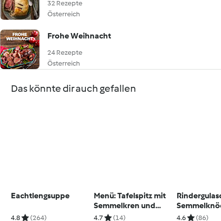
32 Rezepte
Österreich
Frohe Weihnacht
24 Rezepte
Österreich
Das könnte dir auch gefallen
Eachtlengsuppe
Menü: Tafelspitz mit
Rindergulas
Semmelkren und
Semmelknö
Schnittlauchsauce;
Rotkraut
4.8
(264)
4.7
(14)
4.6
(86)