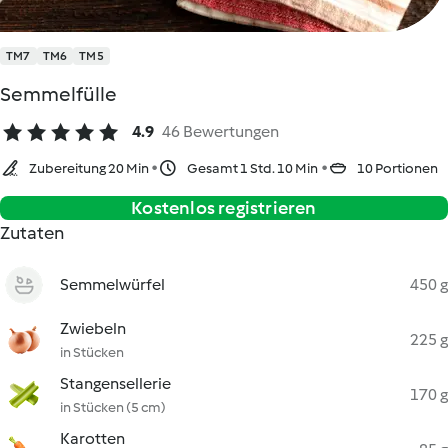
TM7
TM6
TM5
Semmelfülle
4.9
46 Bewertungen
Zubereitung 20 Min
Gesamt 1 Std. 10 Min
10 Portionen
Kostenlos registrieren
Zutaten
Semmelwürfel
450 g
Zwiebeln
225 g
in Stücken
Stangensellerie
170 g
in Stücken (5 cm)
Karotten