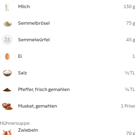
Milch
130 g
Semmelbrösel
75 g
Semmelwürfel
45 g
Ei
1
Salz
½ TL
Pfeffer, frisch gemahlen
¼ TL
Muskat, gemahlen
1 Prise
Hühnersuppe
Zwiebeln
70 g