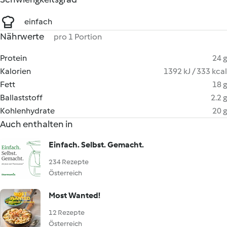
einfach
Nährwerte
pro 1 Portion
Protein
24 g
Kalorien
1392 kJ / 333 kcal
Fett
18 g
Ballaststoff
2.2 g
Kohlenhydrate
20 g
Auch enthalten in
Einfach. Selbst. Gemacht.
234 Rezepte
Österreich
Most Wanted!
12 Rezepte
Österreich