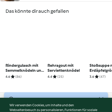
Das könnte dir auch gefallen
Rindergulasch mit
Rehragout mit
Stoßsuppe 
Semmelknödeln und
Serviettenknödel
Erdäpfelgrö
Rotkraut
4.6
(86)
4.4
(25)
3.6
(47)
© Copyright 2026
Wir verwenden Cookies, um Inhalte und den
Webseitenbesuch zu personalisieren, Funktionen für soziale
Nutzungsbedingungen