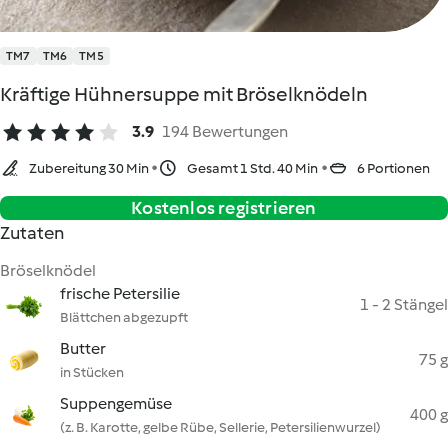
TM7
TM6
TM5
Kräftige Hühnersuppe mit Bröselknödeln
3.9
194 Bewertungen
Zubereitung 30 Min
Gesamt 1 Std. 40 Min
6 Portionen
Kostenlos registrieren
Zutaten
Bröselknödel
frische Petersilie
1 - 2 Stängel
Blättchen abgezupft
Butter
75 g
in Stücken
Suppengemüse
400 g
(z. B. Karotte, gelbe Rübe, Sellerie, Petersilienwurzel)