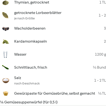
Thymian, getrocknet
1 TL
getrocknete Lorbeerblätter
1 - 2
je nach Größe
Wacholderbeeren
3
Kardamomkapseln
2
Wasser
1200 g
Schnittlauch, frisch
½ Bund
Salz
1 - 2 TL
nach Geschmack
Gewürzpaste für Gemüsebrühe, selbst gemacht
½ TL
¼ Gemüsesuppenwürfel (für 0,5 l)