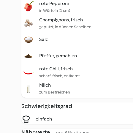
rote Peperoni
in Würfeln (1 cm)
Champignons, frisch
geputzt, in dünnen Scheiben
Salz
Pfeffer, gemahlen
rote Chili, frisch
scharf, frisch, entkernt
Milch
zum Bestreichen
Schwierigkeitsgrad
einfach
Nährwerte
pro 8 Portionen