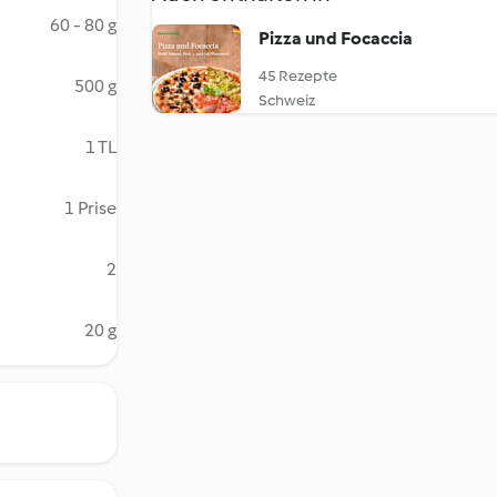
60 - 80 g
Pizza und Focaccia
45 Rezepte
500 g
Schweiz
1 TL
1 Prise
2
20 g