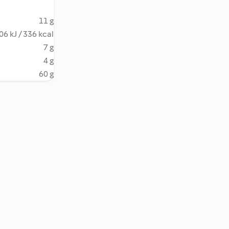
11 g
06 kJ / 336 kcal
7 g
4 g
60 g