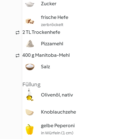
Zucker
frische Hefe
zerbröckelt
2 TL Trockenhefe
Pizzamehl
400 g Manitoba-Mehl
Salz
Füllung
Olivenöl, nativ
Knoblauchzehe
gelbe Peperoni
in Würfeln (1 cm)