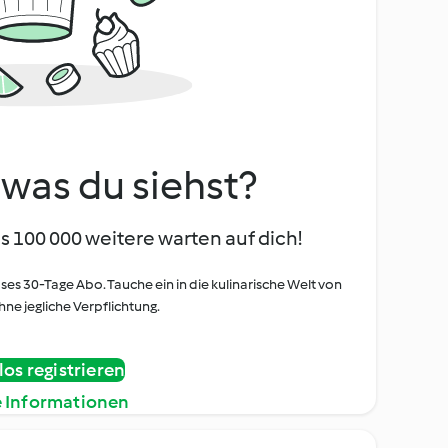
, was du siehst?
s 100 000 weitere warten auf dich!
oses 30-Tage Abo. Tauche ein in die kulinarische Welt von
ne jegliche Verpflichtung.
os registrieren
e Informationen