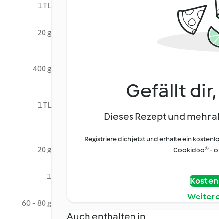
1 TL
20 g
400 g
Gefällt dir
1 TL
Dieses Rezept und mehr al
Registriere dich jetzt und erhalte ein kostenl
20 g
Cookidoo® - oh
1
Kostenl
Weiter
60 - 80 g
Auch enthalten in