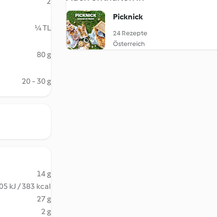
2
Picknick
¼ TL
24 Rezepte
Österreich
80 g
20 - 30 g
14 g
05 kJ / 383 kcal
27 g
2 g