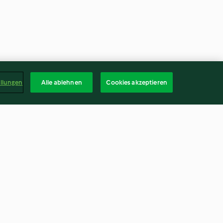
ellungen
Alle ablehnen
Cookies akzeptieren
Tarte
Birnen-Ziegenkäse-Päckchen
4.1
(18)