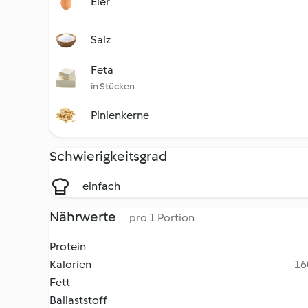
Eier
Salz
Feta
in Stücken
Pinienkerne
Schwierigkeitsgrad
einfach
Nährwerte
pro 1 Portion
Protein
Kalorien
16
Fett
Ballaststoff