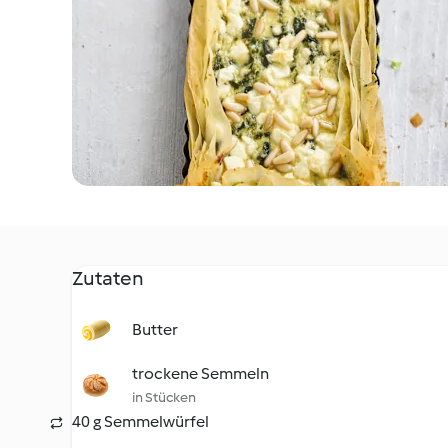
Zutaten
Butter
trockene Semmeln
in Stücken
40 g Semmelwürfel