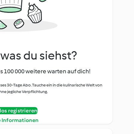
, was du siehst?
s 100 000 weitere warten auf dich!
oses 30-Tage Abo. Tauche ein in die kulinarische Welt von
ne jegliche Verpflichtung.
os registrieren
e Informationen