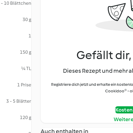
 - 10 Blättchen
30 g
1
Gefällt dir
150 g
¼ TL
Dieses Rezept und mehr al
1 Prise
Registriere dich jetzt und erhalte ein kostenl
Cookidoo® - oh
3 - 5 Blätter
Kostenl
120 g
Weiter
Auch enthalten in