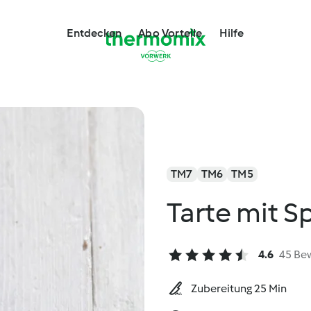
Entdecken
Abo Vorteile
Hilfe
TM7
TM6
TM5
Tarte mit S
4.6
45 Be
Zubereitung 25 Min