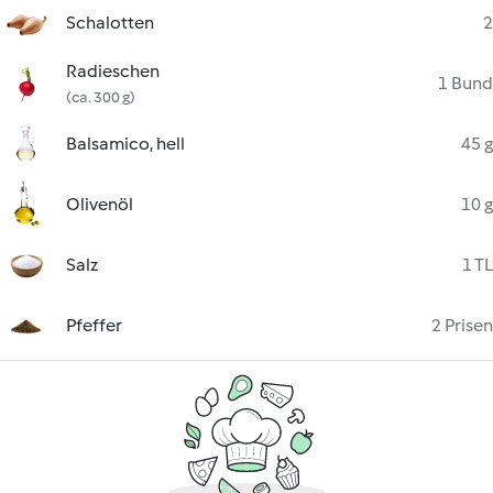
Schalotten
2
Radieschen
1 Bund
(ca. 300 g)
Balsamico, hell
45 g
Olivenöl
10 g
Salz
1 TL
Pfeffer
2 Prisen