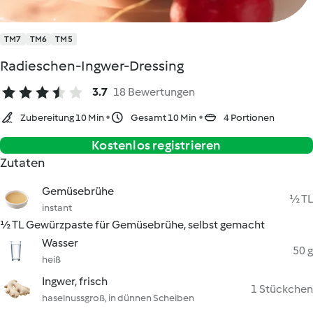
TM7
TM6
TM5
Radieschen-Ingwer-Dressing
3.7
18 Bewertungen
Zubereitung 10 Min
Gesamt 10 Min
4 Portionen
Kostenlos registrieren
Zutaten
Gemüsebrühe
½ TL
instant
½ TL Gewürzpaste für Gemüsebrühe, selbst gemacht
Wasser
50 g
heiß
Ingwer, frisch
1 Stückchen
haselnussgroß, in dünnen Scheiben