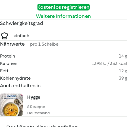
Kostenlos registrieren
Weitere Informationen
Schwierigkeitsgrad
einfach
Nährwerte
pro 1 Scheibe
Protein
14 g
Kalorien
1398 kJ / 333 kcal
Fett
12 g
Kohlenhydrate
39 g
Auch enthalten in
Hygge
8 Rezepte
Deutschland