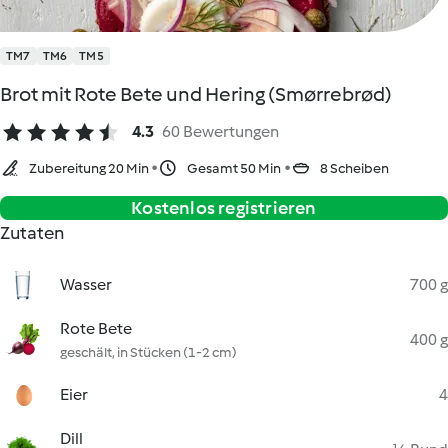
TM7
TM6
TM5
Brot mit Rote Bete und Hering (Smørrebrød)
4.3
60 Bewertungen
Zubereitung 20 Min
Gesamt 50 Min
8 Scheiben
Kostenlos registrieren
Zutaten
Wasser
700 g
Rote Bete
400 g
geschält, in Stücken (1-2 cm)
Eier
4
Dill