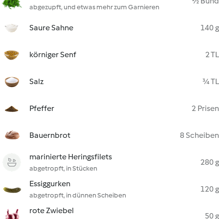
½ Bund
abgezupft, und etwas mehr zum Garnieren
Saure Sahne
140 g
körniger Senf
2 TL
Salz
¾ TL
Pfeffer
2 Prisen
Bauernbrot
8 Scheiben
marinierte Heringsfilets
280 g
abgetropft, in Stücken
Essiggurken
120 g
abgetropft, in dünnen Scheiben
rote Zwiebel
50 g