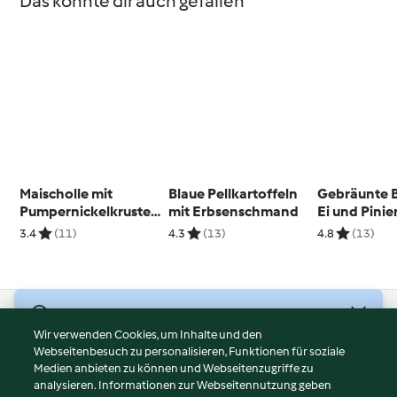
Das könnte dir auch gefallen
Maischolle mit
Blaue Pellkartoffeln
Gebräunte B
Pumpernickelkruste
mit Erbsenschmand
Ei und Pini
und Salat
3.4
(11)
4.3
(13)
4.8
(13)
© Copyright 2026
Wir verwenden Cookies, um Inhalte und den
Webseitenbesuch zu personalisieren, Funktionen für soziale
Nutzungsbedingungen
Medien anbieten zu können und Webseitenzugriffe zu
Datenschutzrichtlinien
analysieren. Informationen zur Webseitennutzung geben