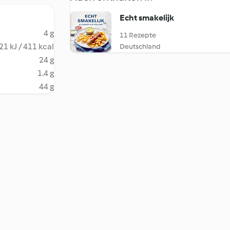
Echt smakelijk
4 g
11 Rezepte
21 kJ / 411 kcal
Deutschland
24 g
1.4 g
44 g