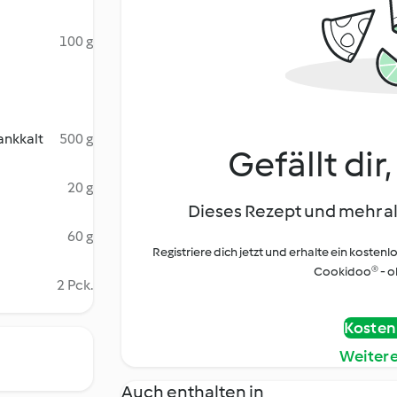
100 g
ankkalt
500 g
Gefällt dir
20 g
Dieses Rezept und mehr al
60 g
Registriere dich jetzt und erhalte ein kostenl
Cookidoo® - oh
2 Pck.
Kostenl
Weiter
Auch enthalten in