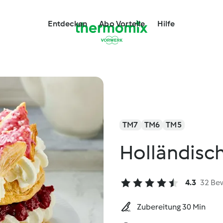
Entdecken
Abo Vorteile
Hilfe
TM7
TM6
TM5
Holländisch
4.3
32 Be
Zubereitung 30 Min