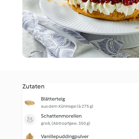
Zutaten
Blätterteig
aus dem Kühlregal (à 275 g)
Schattenmorellen
groß, (Abtropfgew. 350 g)
Vanillepuddingpulver