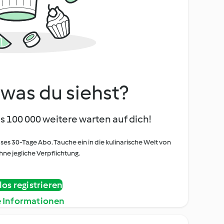
, was du siehst?
s 100 000 weitere warten auf dich!
oses 30-Tage Abo. Tauche ein in die kulinarische Welt von
ne jegliche Verpflichtung.
os registrieren
e Informationen