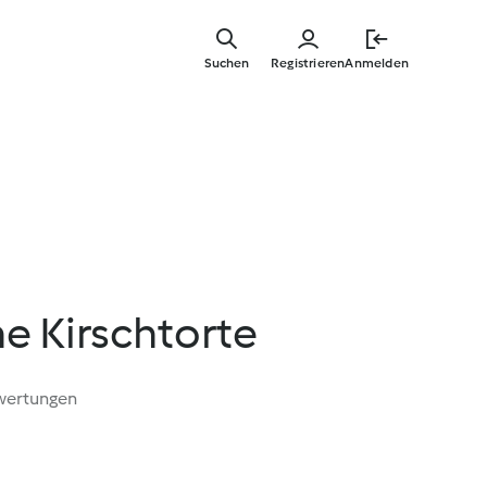
Zum
Hauptinha
Suchen
Registrieren
Anmelden
springen
e Kirschtorte
wertungen