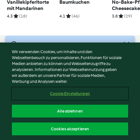
Vanillekipferltorte
Baumkuchen
No-Bake-Pfi
mit Mandarinen
Cheesecak
4.3
(18)
4.1
(46)
3.8
(29)
© Copyright 2026
Wir verwenden Cookies, um Inhalte und den
Webseitenbesuch zu personalisieren, Funktionen für soziale
Nutzungsbedingungen
Medien anbieten zu können und Webseitenzugriffe zu
Datenschutzrichtlinien
analysieren. Informationen zur Webseitennutzung geben
Disclaimer
wir außerdem an unsere Partner für soziale Medien,
Werbung und Analysen weiter.
Impressum
Cookies
Cookie Einstellungen
Inhalt melden
Vertrag widerrufen
Alle ablehnen
Erklärung zur Barrierefreiheit
Deutsch
Cookies akzeptieren