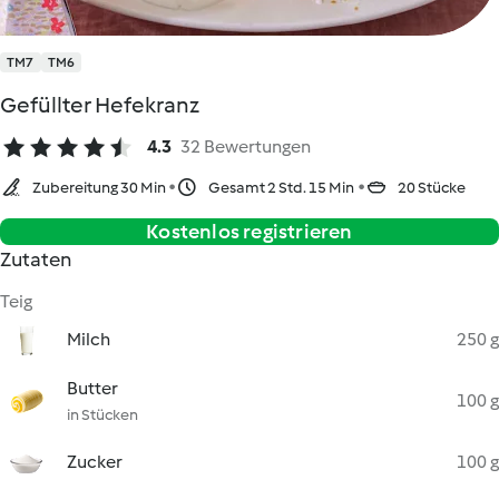
TM7
TM6
Gefüllter Hefekranz
4.3
32 Bewertungen
Zubereitung 30 Min
Gesamt 2 Std. 15 Min
20 Stücke
Kostenlos registrieren
Zutaten
Teig
Milch
250 g
Butter
100 g
in Stücken
Zucker
100 g