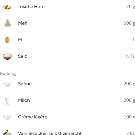
frische Hefe
20 g
Mehl
600 g
Ei
1
Salz
½ TL
Füllung
Sahne
200 g
Milch
200 g
Crème légère
100 g
Vanillezucker, selbst gemacht
2 EL