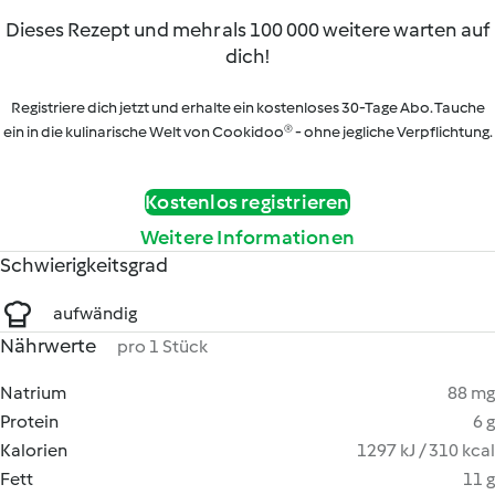
Dieses Rezept und mehr als 100 000 weitere warten auf
dich!
Registriere dich jetzt und erhalte ein kostenloses 30-Tage Abo. Tauche
ein in die kulinarische Welt von Cookidoo® - ohne jegliche Verpflichtung.
Kostenlos registrieren
Weitere Informationen
Schwierigkeitsgrad
aufwändig
Nährwerte
pro 1 Stück
Natrium
88 mg
Protein
6 g
Kalorien
1297 kJ / 310 kcal
Fett
11 g