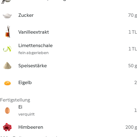
Zucker
70 g
Vanilleextrakt
1 TL
Limettenschale
1 TL
fein abgerieben
Speisestärke
50 g
Eigelb
2
Fertigstellung
Ei
1
verquirlt
Himbeeren
200 g