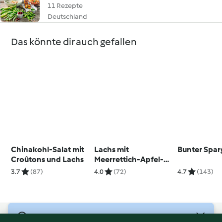
11 Rezepte
Deutschland
Das könnte dir auch gefallen
Chinakohl-Salat mit
Lachs mit
Bunter Spar
Croûtons und Lachs
Meerrettich-Apfel-
Stampf
3.7
(87)
4.0
(72)
4.7
(143)
© Copyright 2026