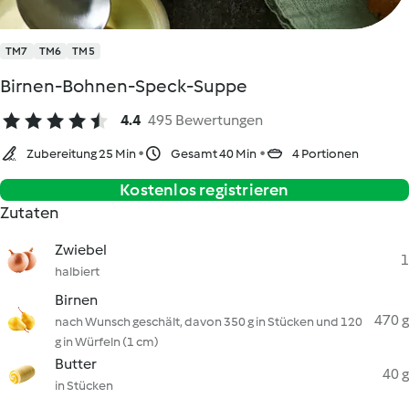
TM7
TM6
TM5
Birnen-Bohnen-Speck-Suppe
4.4
495 Bewertungen
Zubereitung 25 Min
Gesamt 40 Min
4 Portionen
Kostenlos registrieren
Zutaten
Zwiebel
1
halbiert
Birnen
470 g
nach Wunsch geschält, davon 350 g in Stücken und 120
g in Würfeln (1 cm)
Butter
40 g
in Stücken