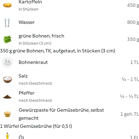
Kartoffeln
450 g
in Stücken
Wasser
800 g
grüne Bohnen, frisch
350 g
in Stücken (3 cm)
350 g grüne Bohnen, TK, aufgetaut, in Stücken (3 cm)
Bohnenkraut
1 TL
Salz
¾ - 1 TL
nach Geschmack
Pfeffer
¼ - ½ TL
nach Geschmack
Gewürzpaste für Gemüsebrühe, selbst
1 geh. TL
gemacht
1 Würfel Gemüsebrühe (für 0,5 l)
Öl
1 EL