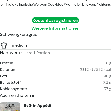
ein in die kulinarische Welt von Cookidoo® - ohne jegliche Verpflichtung.
Kostenlos registrieren
Weitere Informationen
Schwierigkeitsgrad
medium
Nährwerte
pro 1 Portion
Protein
8 g
Kalorien
2312 kJ / 552 kcal
Fett
40 g
Ballaststoff
7.1 g
Kohlenhydrate
37 g
Auch enthalten in
Bo(h)n Appétit