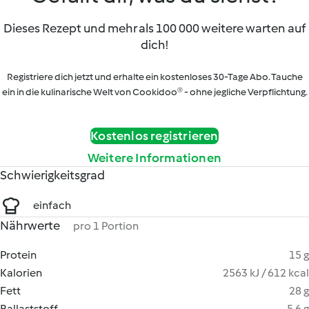
Dieses Rezept und mehr als 100 000 weitere warten auf
dich!
Registriere dich jetzt und erhalte ein kostenloses 30-Tage Abo. Tauche
ein in die kulinarische Welt von Cookidoo® - ohne jegliche Verpflichtung.
Kostenlos registrieren
Weitere Informationen
Schwierigkeitsgrad
einfach
Nährwerte
pro 1 Portion
Protein
15 g
Kalorien
2563 kJ / 612 kcal
Fett
28 g
Ballaststoff
5.6 g