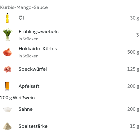
Kürbis-Mango-Sauce
Öl
30 g
Frühlingszwiebeln
3
in Stücken
Hokkaido-Kürbis
500 g
in Stücken
Speckwürfel
125 g
Apfelsaft
200 g
200 g Weißwein
Sahne
200 g
Speisestärke
15 g