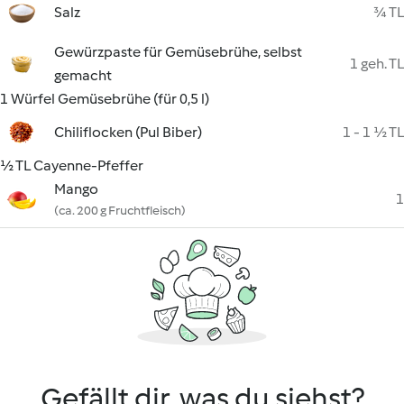
Salz
¾ TL
Gewürzpaste für Gemüsebrühe, selbst
1 geh. TL
gemacht
1 Würfel Gemüsebrühe (für 0,5 l)
Chiliflocken (Pul Biber)
1 - 1 ½ TL
½ TL Cayenne-Pfeffer
Mango
1
(ca. 200 g Fruchtfleisch)
Gefällt dir, was du siehst?