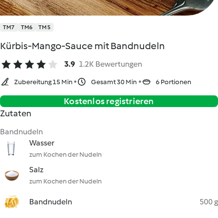
TM7
TM6
TM5
Kürbis-Mango-Sauce mit Bandnudeln
3.9
1.2K Bewertungen
Zubereitung 15 Min
Gesamt 30 Min
6 Portionen
Kostenlos registrieren
Zutaten
Bandnudeln
Wasser
zum Kochen der Nudeln
Salz
zum Kochen der Nudeln
Bandnudeln
500 g