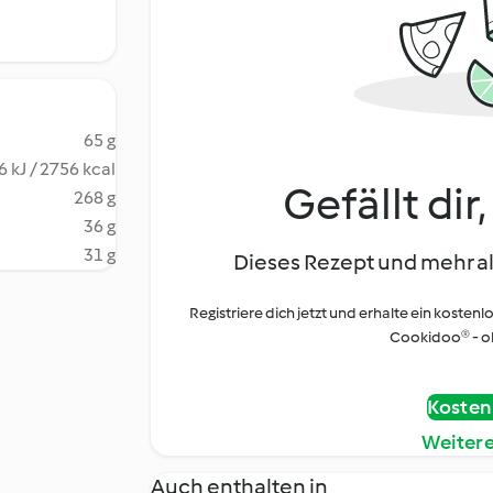
65 g
 kJ / 2756 kcal
Gefällt dir
268 g
36 g
31 g
Dieses Rezept und mehr al
Registriere dich jetzt und erhalte ein kostenl
Cookidoo® - oh
Kostenl
Weiter
Auch enthalten in