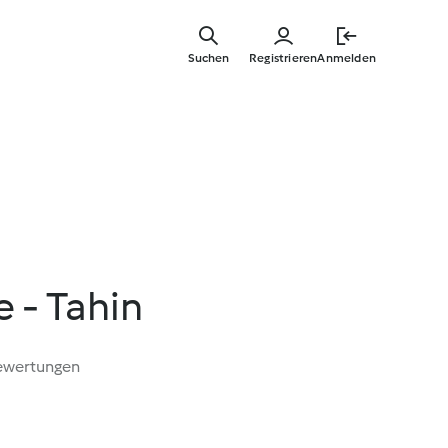
Zum
Hauptinha
Suchen
Registrieren
Anmelden
springen
 - Tahin
ewertungen