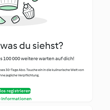
, was du siehst?
s 100 000 weitere warten auf dich!
oses 30-Tage Abo. Tauche ein in die kulinarische Welt von
ne jegliche Verpflichtung.
os registrieren
e Informationen