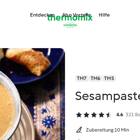
Entdecken
Abo Vorteile
Hilfe
TM7
TM6
TM5
Sesampaste
4.6
321 B
Zubereitung 10 Min