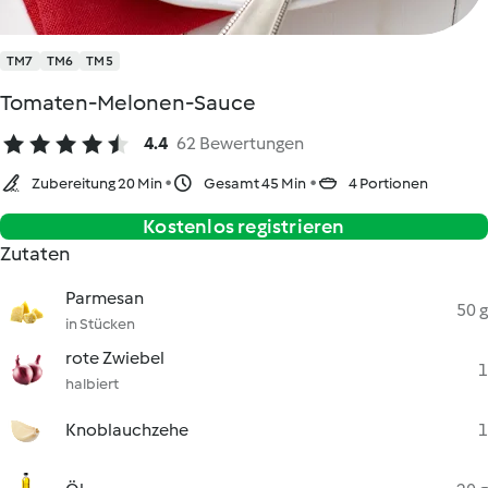
TM7
TM6
TM5
Tomaten-Melonen-Sauce
4.4
62 Bewertungen
Zubereitung 20 Min
Gesamt 45 Min
4 Portionen
Kostenlos registrieren
Zutaten
Parmesan
50 g
in Stücken
rote Zwiebel
1
halbiert
Knoblauchzehe
1