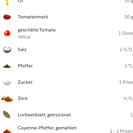
Öl
20 g
Tomatenmark
30 g
geschälte Tomate
1 Dose
(800 g)
Salz
1 ½ TL
Pfeffer
1 TL
Zucker
1 Prise
Zimt
½ TL
Lorbeerblatt, getrocknet
1
Cayenne-Pfeffer, gemahlen
1 - 2 Prisen