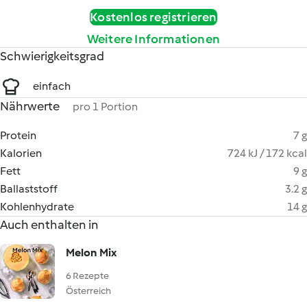
Kostenlos registrieren
Weitere Informationen
Schwierigkeitsgrad
einfach
Nährwerte
pro 1 Portion
Protein
7 g
Kalorien
724 kJ / 172 kcal
Fett
9 g
Ballaststoff
3.2 g
Kohlenhydrate
14 g
Auch enthalten in
Melon Mix
6 Rezepte
Österreich