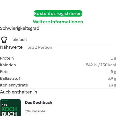
Kostenlos registrieren
Weitere Informationen
Schwierigkeitsgrad
einfach
Nährwerte
pro 1 Portion
Protein
1 g
Kalorien
542 kJ / 130 kcal
Fett
5 g
Ballaststoff
3.9 g
Kohlenhydrate
19 g
Auch enthalten in
Das Kochbuch
206 Rezepte