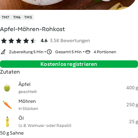
TM7
TM6
TM5
Apfel-Möhren-Rohkost
4.6
3.5K Bewertungen
Zubereitung 5 Min
Gesamt 5 Min
4 Portionen
Kostenlos registrieren
Zutaten
Äpfel
400 g
geachtelt
Möhren
250 g
in Stücken
Öl
25 g
(z. B. Walnuss- oder Rapsöl)
50 g Sahne