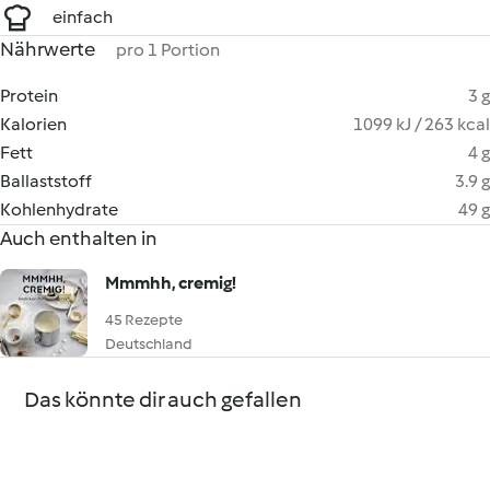
einfach
Nährwerte
pro 1 Portion
Protein
3 g
Kalorien
1099 kJ / 263 kcal
Fett
4 g
Ballaststoff
3.9 g
Kohlenhydrate
49 g
Auch enthalten in
Mmmhh, cremig!
45 Rezepte
Deutschland
Das könnte dir auch gefallen