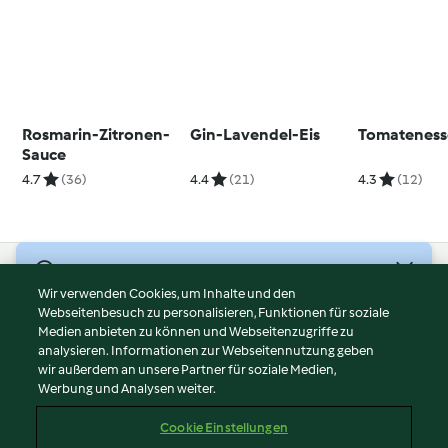
Rosmarin-Zitronen-
Gin-Lavendel-Eis
Tomateness
Sauce
4.7
(36)
4.4
(21)
4.3
(12)
© Copyright 2026
Wir verwenden Cookies, um Inhalte und den
Webseitenbesuch zu personalisieren, Funktionen für soziale
Nutzungsbedingungen
Medien anbieten zu können und Webseitenzugriffe zu
Datenschutzrichtlinien
analysieren. Informationen zur Webseitennutzung geben
Disclaimer
wir außerdem an unsere Partner für soziale Medien,
Werbung und Analysen weiter.
Impressum
Cookies
Cookie Einstellungen
Inhalt melden