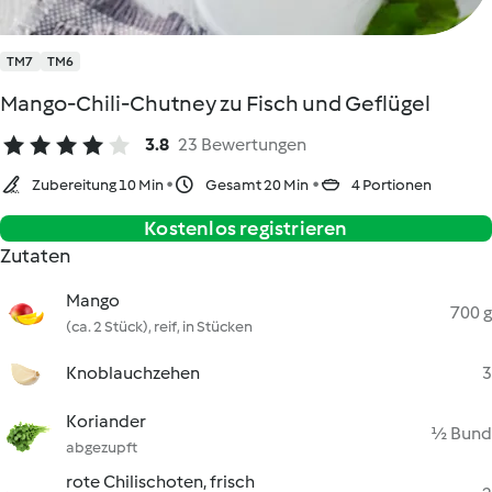
TM7
TM6
Mango-Chili-Chutney zu Fisch und Geflügel
3.8
23 Bewertungen
Zubereitung 10 Min
Gesamt 20 Min
4 Portionen
Kostenlos registrieren
Zutaten
Mango
700 g
(ca. 2 Stück), reif, in Stücken
Knoblauchzehen
3
Koriander
½ Bund
abgezupft
rote Chilischoten, frisch