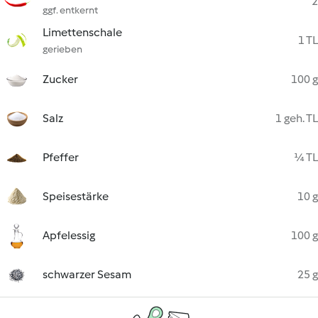
2
ggf. entkernt
Limettenschale
1 TL
gerieben
Zucker
100 g
Salz
1 geh. TL
Pfeffer
¼ TL
Speisestärke
10 g
Apfelessig
100 g
schwarzer Sesam
25 g