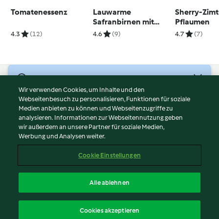
Tomatenessenz
Lauwarme
Sherry-Zimt
Safranbirnen mit
Pflaumen
Zabaglione
4.3
(12)
4.6
(9)
4.7
(7)
© Copyright 2026
Wir verwenden Cookies, um Inhalte und den
Webseitenbesuch zu personalisieren, Funktionen für soziale
Nutzungsbedingungen
Medien anbieten zu können und Webseitenzugriffe zu
Datenschutzrichtlinien
analysieren. Informationen zur Webseitennutzung geben
Disclaimer
wir außerdem an unsere Partner für soziale Medien,
Werbung und Analysen weiter.
Impressum
Cookies
Cookie Einstellungen
Inhalt melden
Vertrag widerrufen
Alle ablehnen
Erklärung zur Barrierefreiheit
Deutsch
Cookies akzeptieren