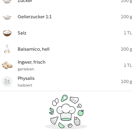
Zucker
100 g
Gelierzucker 1:1
100 g
Salz
1 TL
Balsamico, hell
200 g
Ingwer, frisch
1 TL
gerieben
Physalis
100 g
halbiert