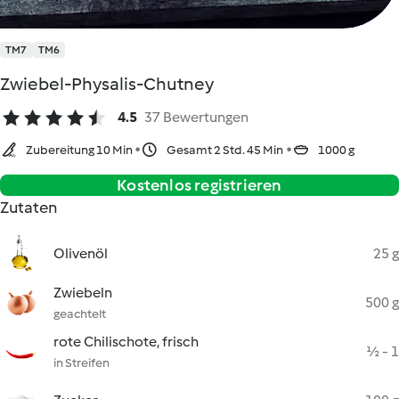
TM7
TM6
Zwiebel-Physalis-Chutney
4.5
37 Bewertungen
Zubereitung 10 Min
Gesamt 2 Std. 45 Min
1000 g
Kostenlos registrieren
Zutaten
Olivenöl
25 g
Zwiebeln
500 g
geachtelt
rote Chilischote, frisch
½ - 1
in Streifen