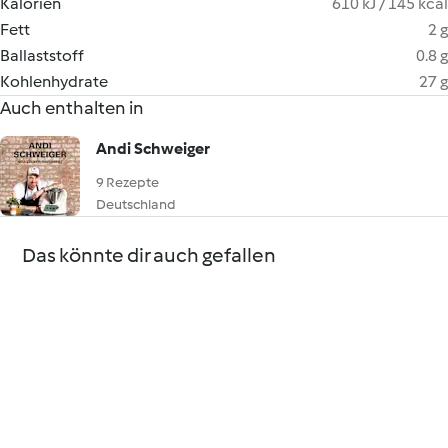
Kalorien
610 kJ / 145 kcal
Fett
2 g
Ballaststoff
0.8 g
Kohlenhydrate
27 g
Auch enthalten in
Andi Schweiger
9 Rezepte
Deutschland
Das könnte dir auch gefallen