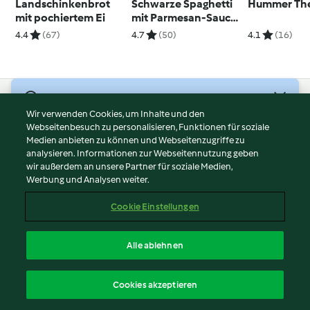
Landschinkenbrot
Schwarze Spaghetti
Hummer Th
mit pochiertem Ei
mit Parmesan-Sauce
und Garnelen
4.4
(67)
4.7
(50)
4.1
(16)
© Copyright 2026
Wir verwenden Cookies, um Inhalte und den
Webseitenbesuch zu personalisieren, Funktionen für soziale
Nutzungsbedingungen
Medien anbieten zu können und Webseitenzugriffe zu
Datenschutzrichtlinien
analysieren. Informationen zur Webseitennutzung geben
Disclaimer
wir außerdem an unsere Partner für soziale Medien,
Werbung und Analysen weiter.
Impressum
Cookies
Cookie Einstellungen
Inhalt melden
Vertrag widerrufen
Alle ablehnen
Erklärung zur Barrierefreiheit
Deutsch
Cookies akzeptieren