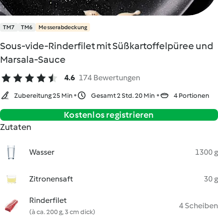
TM7
TM6
Messerabdeckung
Sous-vide-Rinderfilet mit Süßkartoffelpüree und
Marsala-Sauce
4.6
174 Bewertungen
Zubereitung 25 Min
Gesamt 2 Std. 20 Min
4 Portionen
Kostenlos registrieren
Zutaten
Wasser
1300 g
Zitronensaft
30 g
Rinderfilet
4 Scheiben
(à ca. 200 g, 3 cm dick)