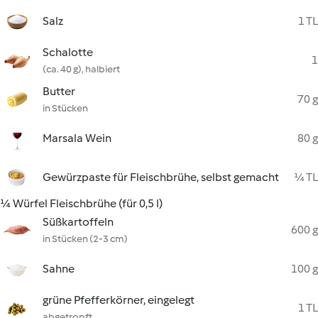
Salz
1 TL
Schalotte
1
(ca. 40 g), halbiert
Butter
70 g
in Stücken
Marsala Wein
80 g
Gewürzpaste für Fleischbrühe, selbst gemacht
¼ TL
¼ Würfel Fleischbrühe (für 0,5 l)
Süßkartoffeln
600 g
in Stücken (2-3 cm)
Sahne
100 g
grüne Pfefferkörner, eingelegt
1 TL
abgetropft