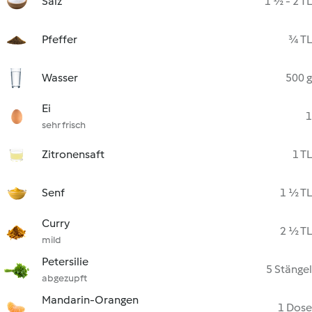
Salz
1 ½ - 2 TL
Pfeffer
¾ TL
Wasser
500 g
Ei
1
sehr frisch
Zitronensaft
1 TL
Senf
1 ½ TL
Curry
2 ½ TL
mild
Petersilie
5 Stängel
abgezupft
Mandarin-Orangen
1 Dose