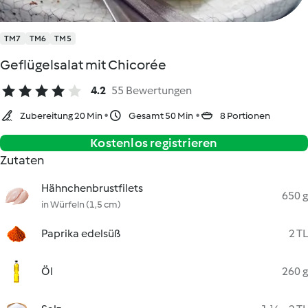
TM7
TM6
TM5
Geflügelsalat mit Chicorée
4.2
55 Bewertungen
Zubereitung 20 Min
Gesamt 50 Min
8 Portionen
Kostenlos registrieren
Zutaten
Hähnchenbrustfilets
650 g
in Würfeln (1,5 cm)
Paprika edelsüß
2 TL
Öl
260 g