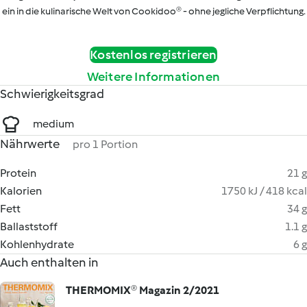
ein in die kulinarische Welt von Cookidoo® - ohne jegliche Verpflichtung.
Kostenlos registrieren
Weitere Informationen
Schwierigkeitsgrad
medium
Nährwerte
pro 1 Portion
Protein
21 g
Kalorien
1750 kJ / 418 kcal
Fett
34 g
Ballaststoff
1.1 g
Kohlenhydrate
6 g
Auch enthalten in
THERMOMIX® Magazin 2/2021