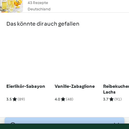
43 Rezepte
Deutschland
Das könnte dir auch gefallen
Eierlikör-Sabayon
Vanille-Zabaglione
Reibekuche
Lachs
3.5
(89)
4.0
(48)
3.7
(91)
© Copyright 2026