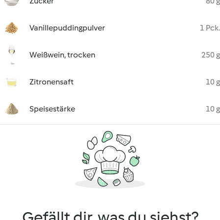
Zucker
80 g
Vanillepuddingpulver
1 Pck.
Weißwein, trocken
250 g
Zitronensaft
10 g
Speisestärke
10 g
Gefällt dir, was du siehst?