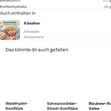
Ballaststoff
0.1 g
Kohlenhydrate
26 g
Auch enthalten in
Klassiker
5 Rezepte
Deutschland
Das könnte dir auch gefallen
Waldfrucht-
Schwarzwälder-
Blaubeer-R
Konfitüre
Kirsch-Konfitüre
Gelee