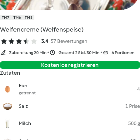
TM7
TM6
TM5
Welfencreme (Welfenspeise)
3.4
57 Bewertungen
Zubereitung 20 Min
Gesamt 2 Std. 30 Min
6 Portionen
Kostenlos registrieren
Zutaten
Eier
4
getrennt
Salz
1 Prise
Milch
500 g