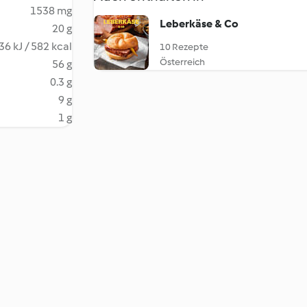
1538 mg
Leberkäse & Co
20 g
36 kJ / 582 kcal
10 Rezepte
Österreich
56 g
0.3 g
9 g
1 g