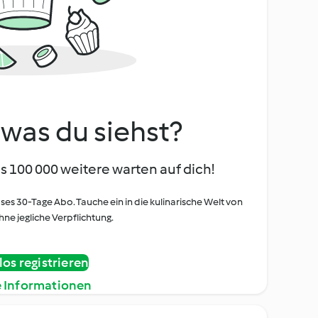
, was du siehst?
s 100 000 weitere warten auf dich!
oses 30-Tage Abo. Tauche ein in die kulinarische Welt von
ne jegliche Verpflichtung.
os registrieren
e Informationen