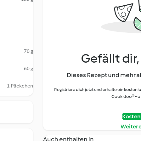
70 g
Gefällt dir
60 g
Dieses Rezept und mehr al
1 Päckchen
Registriere dich jetzt und erhalte ein kostenl
Cookidoo® - oh
Kostenl
Weiter
Auch enthalten in