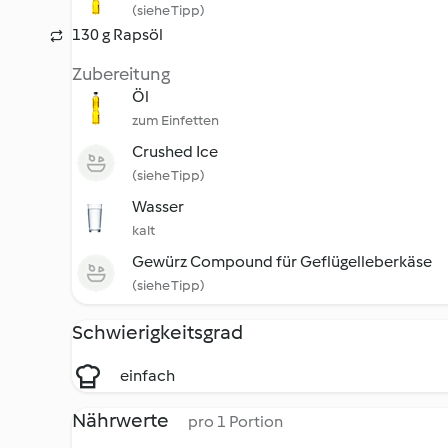
(siehe Tipp)
130 g Rapsöl
Zubereitung
Öl
zum Einfetten
Crushed Ice
(siehe Tipp)
Wasser
kalt
Gewürz Compound für Geflügelleberkäse
(siehe Tipp)
Schwierigkeitsgrad
einfach
Nährwerte
pro 1 Portion