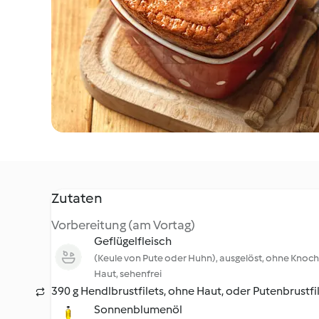
Zutaten
Vorbereitung (am Vortag)
Geflügelfleisch
(Keule von Pute oder Huhn), ausgelöst, ohne Knoc
Haut, sehenfrei
390 g Hendlbrustfilets, ohne Haut, oder Putenbrustfi
Sonnenblumenöl