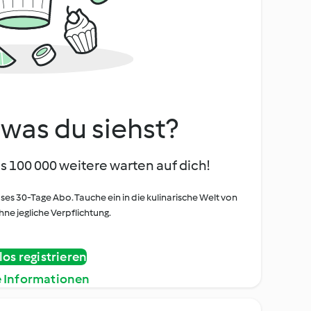
, was du siehst?
s 100 000 weitere warten auf dich!
oses 30-Tage Abo. Tauche ein in die kulinarische Welt von
ne jegliche Verpflichtung.
os registrieren
e Informationen