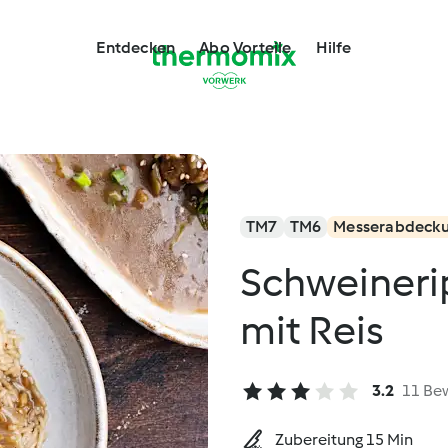
Entdecken
Abo Vorteile
Hilfe
TM7
TM6
Messerabdeck
Schweineri
mit Reis
3.2
11 Be
Zubereitung 15 Min