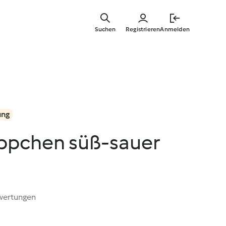
Zum
Hauptinha
Suchen
Registrieren
Anmelden
springen
ung
ppchen süß-sauer
wertungen