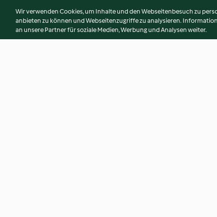
Wir verwenden Cookies, um Inhalte und den Webseitenbesuch zu person
anbieten zu können und Webseitenzugriffe zu analysieren. Informati
an unsere Partner für soziale Medien, Werbung und Analysen weiter.
Schollenröllchen
Slow Cooking Kal
Finkenwerder Art mit
Eintopf
Röstkartoffeln und
4.2
(21)
3.3
(16)
Speckbohnen
© Copyright 2026
Nutzungsbedingungen
Datenschutzrichtlinien