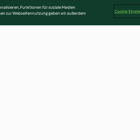
alisieren, Funktionen für soziale Medien
Cookie Einst
onen zur Webseitennutzung geben wir außerdem
bs-Gemüse-
Kalbseintopf im Brot
Slow Cooking Ri
Pilzen
3.9
(22)
3.6
(62)
Disclaimer
Impressum
Cookies
Inhalt melden
Vertr