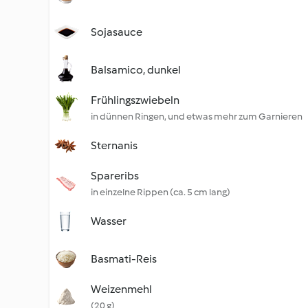
Sojasauce
Balsamico, dunkel
Frühlingszwiebeln
in dünnen Ringen, und etwas mehr zum Garnieren
Sternanis
Spareribs
in einzelne Rippen (ca. 5 cm lang)
Wasser
Basmati-Reis
Weizenmehl
(20 g)