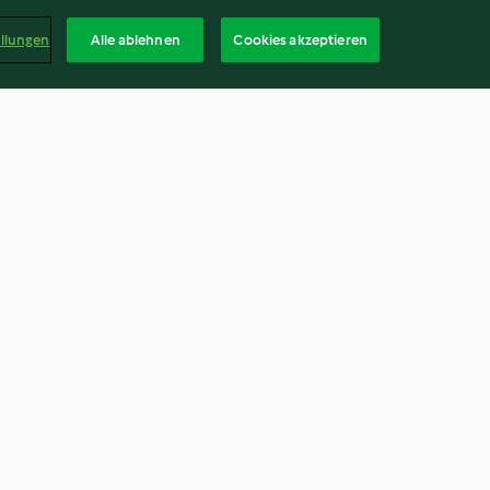
ellungen
Alle ablehnen
Cookies akzeptieren
ndfleisch mit
Putenbraten à l´orange
4.6
(141)
Deuts
ag widerrufen
Erklärung zur Barrierefreiheit