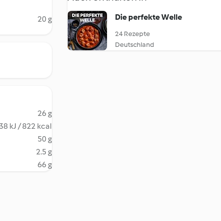
Die perfekte Welle
20 g
24 Rezepte
Deutschland
26 g
38 kJ / 822 kcal
50 g
2.5 g
66 g