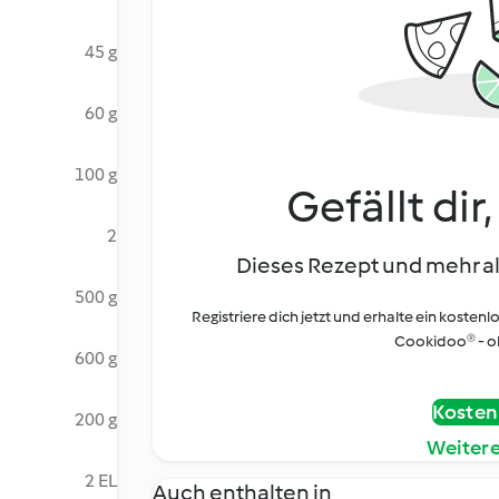
45 g
60 g
100 g
Gefällt dir
2
Dieses Rezept und mehr al
500 g
Registriere dich jetzt und erhalte ein kostenl
Cookidoo® - oh
600 g
Kostenl
200 g
Weiter
2 EL
Auch enthalten in