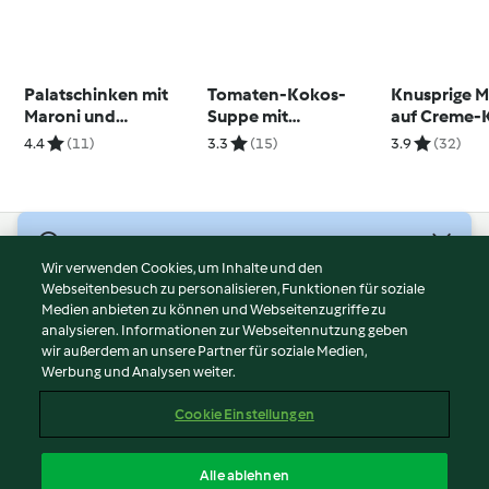
Palatschinken mit
Tomaten-Kokos-
Knusprige M
Maroni und
Suppe mit
auf Creme-
Buchweizen
Linsenknödeln
4.4
(11)
3.3
(15)
3.9
(32)
(glutenfrei)
© Copyright 2026
Wir verwenden Cookies, um Inhalte und den
Webseitenbesuch zu personalisieren, Funktionen für soziale
Nutzungsbedingungen
Medien anbieten zu können und Webseitenzugriffe zu
Datenschutzrichtlinien
analysieren. Informationen zur Webseitennutzung geben
Disclaimer
wir außerdem an unsere Partner für soziale Medien,
Werbung und Analysen weiter.
Impressum
Cookies
Cookie Einstellungen
Inhalt melden
Vertrag widerrufen
Alle ablehnen