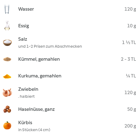
Wasser
120 g
Essig
10 g
Salz
1 ½ TL
und 1-2 Prisen zum Abschmecken
Kümmel, gemahlen
2 - 3 TL
Kurkuma, gemahlen
¼ TL
Zwiebeln
120 g
. halbiert
Haselnüsse, ganz
50 g
Kürbis
200 g
in Stücken (4 cm)