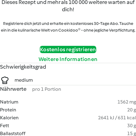
Dieses Rezept und mehr als 100 000 weitere warten auf
dich!
Registriere dich jetzt und erhalte ein kostenloses 30-Tage Abo. Tauche
ein in die kulinarische Welt von Cookidoo® - ohne jegliche Verpflichtung.
Kostenlos registrieren
Weitere Informationen
Schwierigkeitsgrad
medium
Nährwerte
pro 1 Portion
Natrium
1562 mg
Protein
20 g
Kalorien
2641 kJ / 631 kcal
Fett
30 g
Ballaststoff
15 g