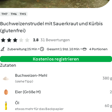
TM7
TM6
TM5
Buchweizenstrudel mit Sauerkraut und Kürbis
(glutenfrei)
2.8
31 Bewertungen
Zubereitung 25 Min
Gesamt 1 Std. 10 Min
4 Portionen
Kostenlos registrieren
Zutaten
Buchweizen-Mehl
380 g
(siehe Tipp)
Eier (Größe M)
2
Öl
60 g
etwas mehr für das Backpapier