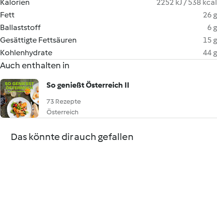
Kalorien
2252 kJ / 538 kcal
Fett
26 g
Ballaststoff
6 g
Gesättigte Fettsäuren
15 g
Kohlenhydrate
44 g
Auch enthalten in
So genießt Österreich II
73 Rezepte
Österreich
Das könnte dir auch gefallen