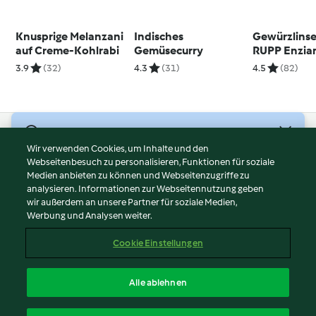
Knusprige Melanzani
Indisches
Gewürzlinse
auf Creme-Kohlrabi
Gemüsecurry
RUPP Enzia
3.9
(32)
4.3
(31)
4.5
(82)
© Copyright 2026
Wir verwenden Cookies, um Inhalte und den
Webseitenbesuch zu personalisieren, Funktionen für soziale
Nutzungsbedingungen
Medien anbieten zu können und Webseitenzugriffe zu
Datenschutzrichtlinien
analysieren. Informationen zur Webseitennutzung geben
Disclaimer
wir außerdem an unsere Partner für soziale Medien,
Werbung und Analysen weiter.
Impressum
Cookies
Cookie Einstellungen
Inhalt melden
Vertrag widerrufen
Alle ablehnen
Erklärung zur Barrierefreiheit