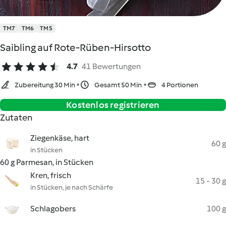
TM7
TM6
TM5
Saibling auf Rote-Rüben-Hirsotto
4.7
41 Bewertungen
Zubereitung 30 Min
Gesamt 50 Min
4 Portionen
Kostenlos registrieren
Zutaten
Ziegenkäse, hart
60 g
in Stücken
60 g Parmesan, in Stücken
Kren, frisch
15 - 30 g
in Stücken, je nach Schärfe
Schlagobers
100 g