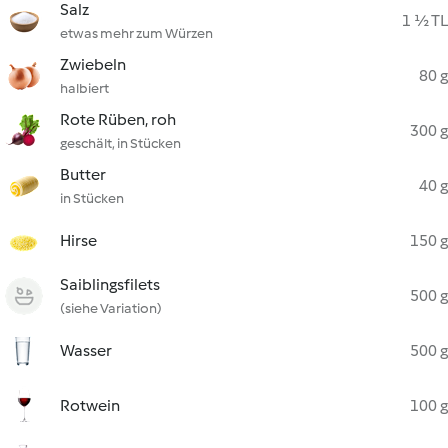
Salz
1 ½ TL
etwas mehr zum Würzen
Zwiebeln
80 g
halbiert
Rote Rüben, roh
300 g
geschält, in Stücken
Butter
40 g
in Stücken
Hirse
150 g
Saiblingsfilets
500 g
(siehe Variation)
Wasser
500 g
Rotwein
100 g