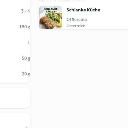
Schlanke Küche
3 - 4
24 Rezepte
Österreich
180 g
1
50 g
20 g