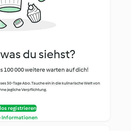
, was du siehst?
s 100 000 weitere warten auf dich!
oses 30-Tage Abo. Tauche ein in die kulinarische Welt von
ne jegliche Verpflichtung.
os registrieren
e Informationen