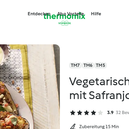
Entdecken
Abo Vorteile
Hilfe
TM7
TM6
TM5
Vegetarisch
mit Safranj
3.9
32 Be
Zubereitung 15 Min