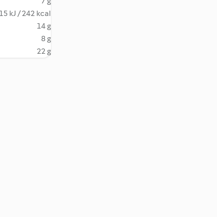
7 g
15 kJ / 242 kcal
14 g
8 g
22 g