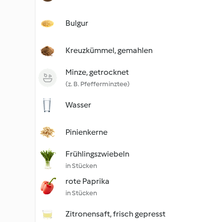
Bulgur
Kreuzkümmel, gemahlen
Minze, getrocknet
(z. B. Pfefferminztee)
Wasser
Pinienkerne
Frühlingszwiebeln
in Stücken
rote Paprika
in Stücken
Zitronensaft, frisch gepresst