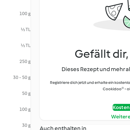
100 g
½ TL
½ TL
Gefällt dir
250 g
Dieses Rezept und mehr al
30 - 50 g
Registriere dich jetzt und erhalte ein kostenl
Cookidoo® - oh
50 g
Kostenl
100 g
Weiter
30 g
Auch enthalten in