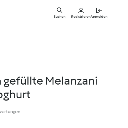
Zum
Hauptinha
Suchen
Registrieren
Anmelden
springen
 gefüllte Melanzani
oghurt
wertungen