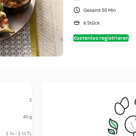
Gesamt 50 Min
6 Stück
Kostenlos registrieren
3
40 g
1 ¼ - 1 ½ TL