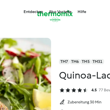
Entdecken
Abo Vorteile
Hilfe
TM7
TM6
TM5
TM31
Quinoa-Lac
4.5
77 Be
Zubereitung 30 Min