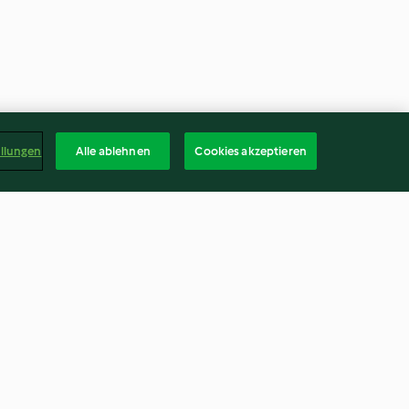
ellungen
Alle ablehnen
Cookies akzeptieren
üllte Melanzani
Dinkelsalat mit Radieschen
rt
und Rucola
4.6
(23)