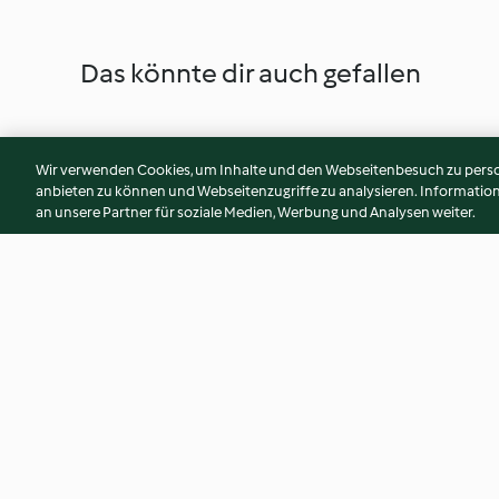
Das könnte dir auch gefallen
Wir verwenden Cookies, um Inhalte und den Webseitenbesuch zu person
anbieten zu können und Webseitenzugriffe zu analysieren. Informati
an unsere Partner für soziale Medien, Werbung und Analysen weiter.
Maronipressknödel
Knusprige Melanza
Creme-Kohlrabi
4.5
(33)
3.9
(32)