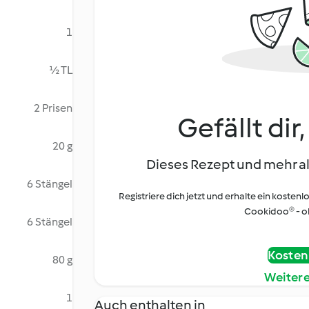
1
½ TL
2 Prisen
Gefällt dir
20 g
Dieses Rezept und mehr al
6 Stängel
Registriere dich jetzt und erhalte ein kostenl
Cookidoo® - oh
6 Stängel
Kostenl
80 g
Weiter
1
Auch enthalten in