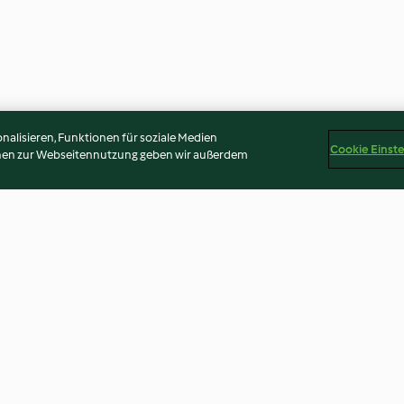
alisieren, Funktionen für soziale Medien
Cookie Einst
onen zur Webseitennutzung geben wir außerdem
ni auf
Gewürzlinsen mit RUPP Enzian
Vegetarisch gef
mit Safranjoghu
4.5
(82)
3.9
(32)