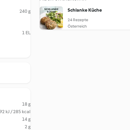
Schlanke Küche
240 g
24 Rezepte
Österreich
1 EL
18 g
92 kJ / 285 kcal
14 g
2 g