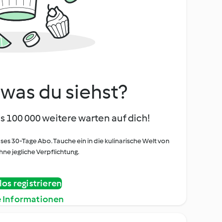
, was du siehst?
s 100 000 weitere warten auf dich!
oses 30-Tage Abo. Tauche ein in die kulinarische Welt von
ne jegliche Verpflichtung.
os registrieren
e Informationen