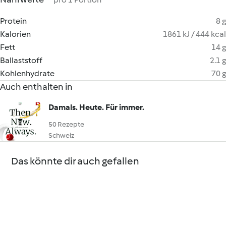
Protein
8 g
Kalorien
1861 kJ / 444 kcal
Fett
14 g
Ballaststoff
2.1 g
Kohlenhydrate
70 g
Auch enthalten in
Damals. Heute. Für immer.
50 Rezepte
Schweiz
Das könnte dir auch gefallen