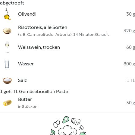
abgetropft
Olivenöl
30 g
Risottoreis, alle Sorten
320 g
(z. B. Carnaroli oder Arborio), 14 Minuten Garzeit
Weisswein, trocken
60 g
Wasser
800 g
Salz
1 TL
1 geh. TL Gemüsebouillon Paste
Butter
30 g
in Stücken