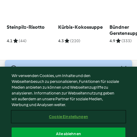
Steinpilz-Risotto
Kürbis-Kokossuppe
Bündner
Gerstensup
4.1
(44)
4.3
(220)
4.9
(333)
© Copyright 2026
Wir verwenden Cookies, um Inhalte und den
Webseitenbesuch zu personalisieren, Funktionen für soziale
Nutzungsbedingungen
Medien anbieten zu können und Webseitenzugriffe zu
Datenschutzrichtlinien
analysieren. Informationen zur Webseitennutzung geben
Disclaimer
wir außerdem an unsere Partner für soziale Medien,
Werbung und Analysen weiter.
Impressum
Cookies
Cookie Einstellungen
Inhalt melden
Vertrag widerrufen
Alle ablehnen