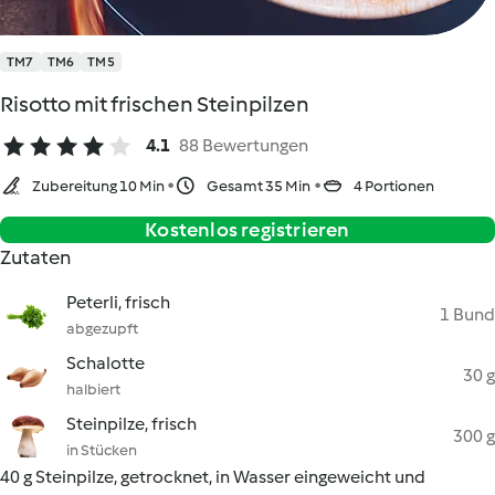
TM7
TM6
TM5
Risotto mit frischen Steinpilzen
4.1
88 Bewertungen
Zubereitung 10 Min
Gesamt 35 Min
4 Portionen
Kostenlos registrieren
Zutaten
Peterli, frisch
1 Bund
abgezupft
Schalotte
30 g
halbiert
Steinpilze, frisch
300 g
in Stücken
40 g Steinpilze, getrocknet, in Wasser eingeweicht und