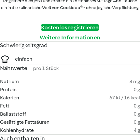
Registriere dich jetzt und erhalte ein kostenloses 30-Tage Abo. Tauche
ein in die kulinarische Welt von Cookidoo® - ohne jegliche Verpflichtung.
Kostenlos registrieren
Weitere Informationen
Schwierigkeitsgrad
einfach
Nährwerte
pro 1 Stück
Natrium
8 mg
Protein
0 g
Kalorien
67 kJ / 16 kcal
Fett
0 g
Ballaststoff
0 g
Gesättigte Fettsäuren
0 g
Kohlenhydrate
4 g
Auch enthalten in