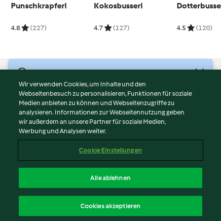
Punschkrapferl
Kokosbusserl
Dotterbusse
4.8
(227)
4.7
(127)
4.5
(120)
© Copyright 2026
Wir verwenden Cookies, um Inhalte und den
Webseitenbesuch zu personalisieren, Funktionen für soziale
Nutzungsbedingungen
Medien anbieten zu können und Webseitenzugriffe zu
Datenschutzrichtlinien
analysieren. Informationen zur Webseitennutzung geben
Disclaimer
wir außerdem an unsere Partner für soziale Medien,
Werbung und Analysen weiter.
Impressum
Cookies
Cookie Einstellungen
Inhalt melden
Vertrag widerrufen
Alle ablehnen
Erklärung zur Barrierefreiheit
Deutsch
Cookies akzeptieren