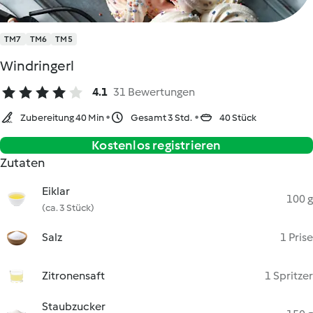
TM7
TM6
TM5
Windringerl
4.1
31 Bewertungen
Zubereitung 40 Min
Gesamt 3 Std.
40 Stück
Kostenlos registrieren
Zutaten
Eiklar
100 g
(ca. 3 Stück)
Salz
1 Prise
Zitronensaft
1 Spritzer
Staubzucker