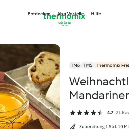
Entdecken
Abo Vorteile
Hilfe
TM6
TM5
Thermomix Fri
Weihnachtl
Mandarine
4.7
21 Be
Zubereitung 1 Std. 10 M