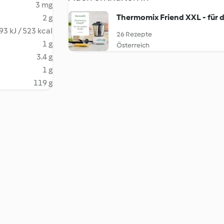
3 mg
Thermomix Friend XXL - für 
2 g
93 kJ / 523 kcal
26 Rezepte
1 g
Österreich
3.4 g
1 g
119 g