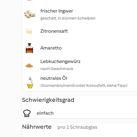
frischer Ingwer
geschält, in dünnen Scheiben
Zitronensaft
Amaretto
Lebkuchengewürz
nach Geschmack
neutrales Öl
(Sonnenblumenöl oder Kokosfett, siehe Tipp)
Schwierigkeitsgrad
einfach
Nährwerte
pro 1 Schraubglas