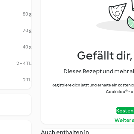
80 g
70 g
40 g
Gefällt dir
2 - 4 TL
Dieses Rezept und mehr al
2 TL
Registriere dich jetzt und erhalte ein kostenl
Cookidoo® - oh
Kostenl
Weiter
Auch enthalten in