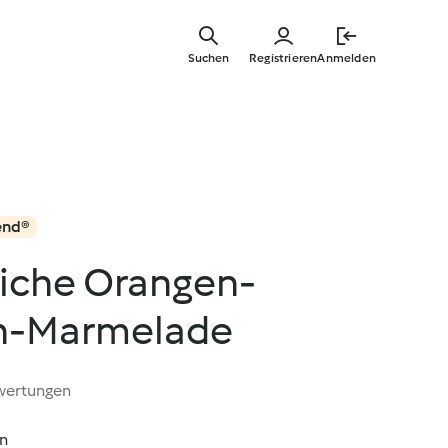
Zum
Hauptinha
Suchen
Registrieren
Anmelden
springen
end®
iche Orangen-
n-Marmelade
wertungen
in