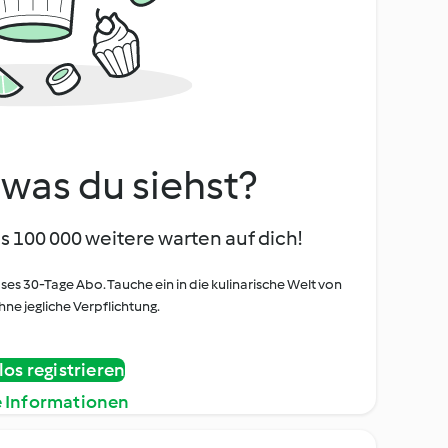
, was du siehst?
s 100 000 weitere warten auf dich!
oses 30-Tage Abo. Tauche ein in die kulinarische Welt von
ne jegliche Verpflichtung.
os registrieren
e Informationen