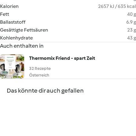
Kalorien
2657 kJ / 635 kcal
Fett
40 g
Ballaststoff
6.9 g
Gesättigte Fettsäuren
23 g
Kohlenhydrate
43 g
Auch enthalten in
Thermomix Friend - spart Zeit
32 Rezepte
Österreich
Das könnte dir auch gefallen