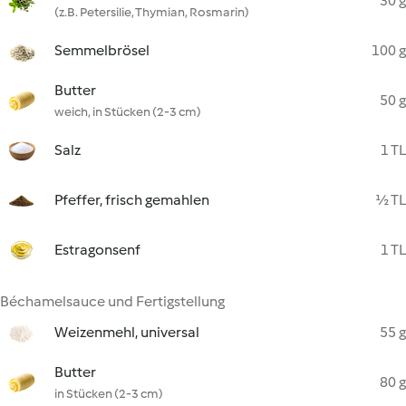
30 g
(z.B. Petersilie, Thymian, Rosmarin)
Semmelbrösel
100 g
Butter
50 g
weich, in Stücken (2-3 cm)
Salz
1 TL
Pfeffer, frisch gemahlen
½ TL
Estragonsenf
1 TL
Béchamelsauce und Fertigstellung
Weizenmehl, universal
55 g
Butter
80 g
in Stücken (2-3 cm)