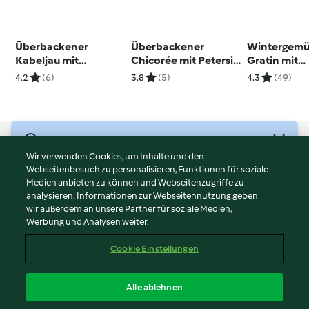
Überbackener
Überbackener
Wintergemü
Kabeljau mit
Chicorée mit Petersil-
Gratin mit
Rahmspinat
Erdäpfel und
Kräuterkrus
4.2
(6)
3.8
(5)
4.3
(49)
Rohkostsalat
© Copyright 2026
Wir verwenden Cookies, um Inhalte und den
Webseitenbesuch zu personalisieren, Funktionen für soziale
Nutzungsbedingungen
Medien anbieten zu können und Webseitenzugriffe zu
Datenschutzrichtlinien
analysieren. Informationen zur Webseitennutzung geben
Disclaimer
wir außerdem an unsere Partner für soziale Medien,
Werbung und Analysen weiter.
Impressum
Cookies
Cookie Einstellungen
Inhalt melden
Vertrag widerrufen
Alle ablehnen
Erklärung zur Barrierefreiheit