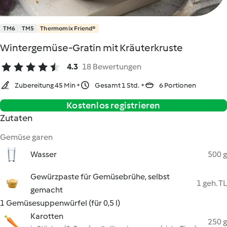
TM6
TM5
Thermomix Friend®
Wintergemüse-Gratin mit Kräuterkruste
4.3
18 Bewertungen
Zubereitung 45 Min
Gesamt 1 Std.
6 Portionen
Kostenlos registrieren
Zutaten
Gemüse garen
Wasser
500 g
Gewürzpaste für Gemüsebrühe, selbst
1 geh. TL
gemacht
1 Gemüsesuppenwürfel (für 0,5 l)
Karotten
250 g