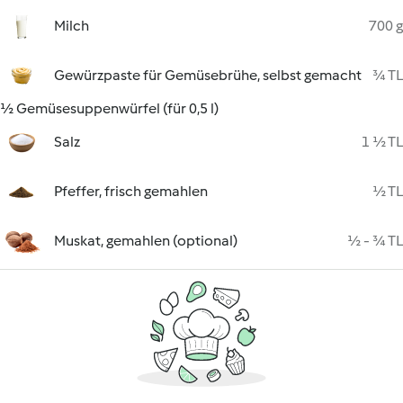
Milch
700 g
Gewürzpaste für Gemüsebrühe, selbst gemacht
¾ TL
½ Gemüsesuppenwürfel (für 0,5 l)
Salz
1 ½ TL
Pfeffer, frisch gemahlen
½ TL
Muskat, gemahlen (optional)
½ - ¾ TL