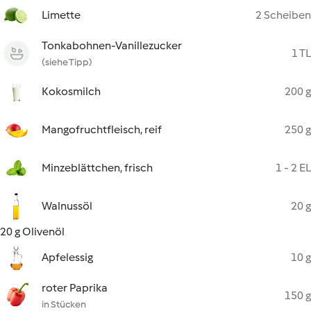
Limette
2 Scheiben
Tonkabohnen-Vanillezucker
1 TL
(siehe Tipp)
Kokosmilch
200 g
Mangofruchtfleisch, reif
250 g
Minzeblättchen, frisch
1 - 2 EL
Walnussöl
20 g
20 g Olivenöl
Apfelessig
10 g
roter Paprika
150 g
in Stücken