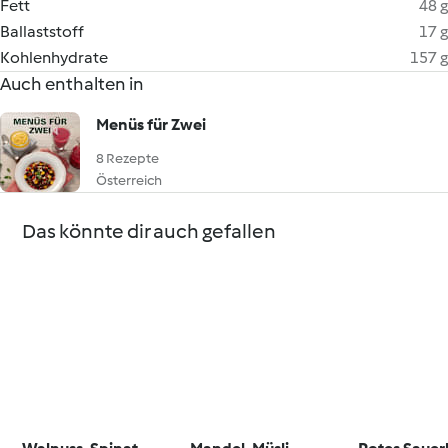
Fett
48 g
Ballaststoff
17 g
Kohlenhydrate
157 g
Auch enthalten in
Menüs für Zwei
8 Rezepte
Österreich
Das könnte dir auch gefallen