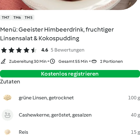
TM7
TM6
TM5
Menü: Geeister Himbeerdrink, fruchtiger
Linsensalat & Kokospudding
4.6
5 Bewertungen
Zubereitung 30 Min
Gesamt 55 Min
2 Portionen
Kostenlos registrieren
Zutaten
grüne Linsen, getrocknet
100 g
Cashewkerne, geröstet, gesalzen
40 g
Reis
15 g