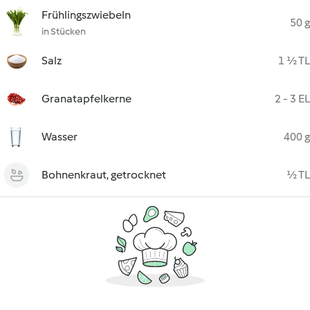
Frühlingszwiebeln
50 g
in Stücken
Salz
1 ½ TL
Granatapfelkerne
2 - 3 EL
Wasser
400 g
Bohnenkraut, getrocknet
½ TL