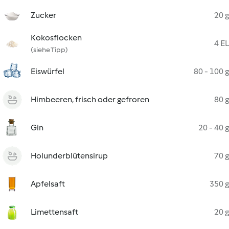
Zucker
20 g
Kokosflocken
4 EL
(siehe Tipp)
Eiswürfel
80 - 100 g
Himbeeren, frisch oder gefroren
80 g
Gin
20 - 40 g
Holunderblütensirup
70 g
Apfelsaft
350 g
Limettensaft
20 g