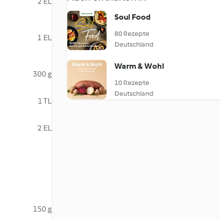
2 EL
Soul Food
80 Rezepte
1 EL
Deutschland
Warm & Wohl
300 g
10 Rezepte
Deutschland
1 TL
2 EL
150 g