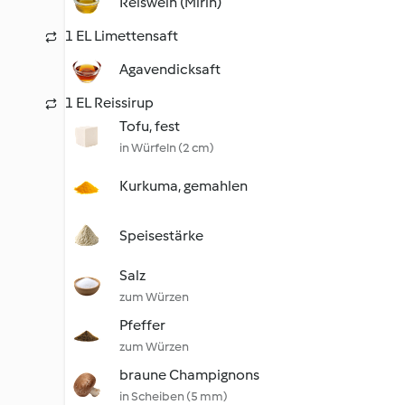
Reiswein (Mirin)
1 EL Limettensaft
Agavendicksaft
1 EL Reissirup
Tofu, fest
in Würfeln (2 cm)
Kurkuma, gemahlen
Speisestärke
Salz
zum Würzen
Pfeffer
zum Würzen
braune Champignons
in Scheiben (5 mm)