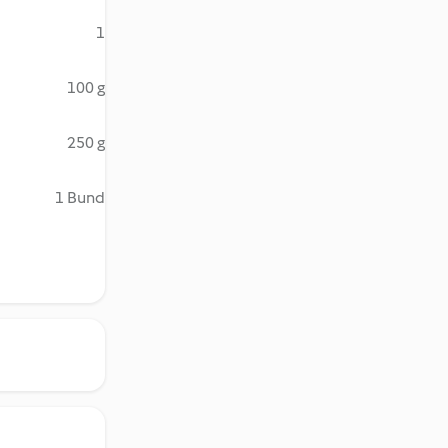
1
100 g
250 g
1 Bund