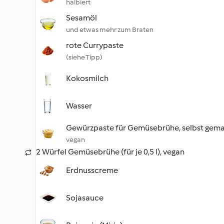
halbiert
Sesamöl
und etwas mehr zum Braten
rote Currypaste
(siehe Tipp)
Kokosmilch
Wasser
Gewürzpaste für Gemüsebrühe, selbst gem
vegan
2 Würfel Gemüsebrühe (für je 0,5 l), vegan
Erdnusscreme
Sojasauce