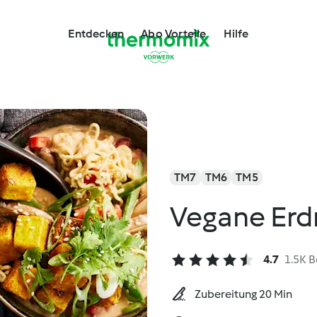
Entdecken
Abo Vorteile
Hilfe
TM7
TM6
TM5
Vegane Er
4.7
1.5K 
Zubereitung 20 Min