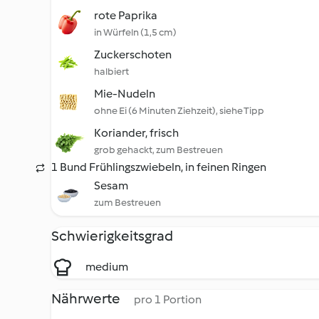
rote Paprika
in Würfeln (1,5 cm)
Zuckerschoten
halbiert
Mie-Nudeln
ohne Ei (6 Minuten Ziehzeit), siehe Tipp
Koriander, frisch
grob gehackt, zum Bestreuen
1 Bund Frühlingszwiebeln, in feinen Ringen
Sesam
zum Bestreuen
Schwierigkeitsgrad
medium
Nährwerte
pro 1 Portion