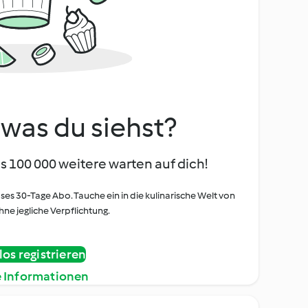
, was du siehst?
s 100 000 weitere warten auf dich!
oses 30-Tage Abo. Tauche ein in die kulinarische Welt von
ne jegliche Verpflichtung.
os registrieren
e Informationen