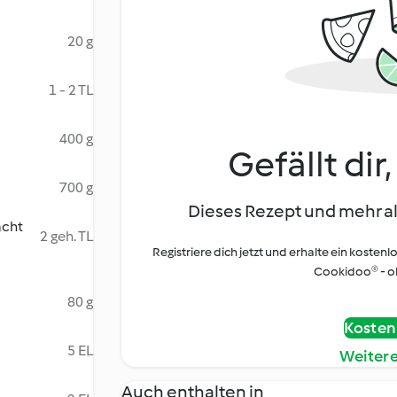
20 g
1 - 2 TL
400 g
Gefällt dir
700 g
Dieses Rezept und mehr al
acht
2 geh. TL
Registriere dich jetzt und erhalte ein kostenl
Cookidoo® - oh
80 g
Kostenl
5 EL
Weiter
Auch enthalten in