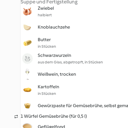
Suppe und Fertigstellung
Zwiebel
halbiert
Knoblauchzehe
Butter
in Stücken
Schwarzwurzeln
aus dem Glas, abgetropft, in Stücken
Weißwein, trocken
Kartoffeln
in Stücken
Gewürzpaste für Gemüsebrühe, selbst gem
1 Würfel Gemüsebrühe (für 0,5 l)
Geflügelfond