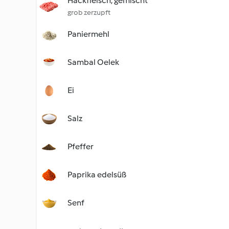
Hackfleisch, gemischt
grob zerzupft
Paniermehl
Sambal Oelek
Ei
Salz
Pfeffer
Paprika edelsüß
Senf