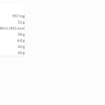
957 mg
31 g
80 kJ / 831 kcal
58 g
6.8 g
44 g
46 g