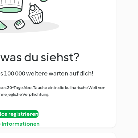
, was du siehst?
s 100 000 weitere warten auf dich!
oses 30-Tage Abo. Tauche ein in die kulinarische Welt von
ne jegliche Verpflichtung.
os registrieren
e Informationen