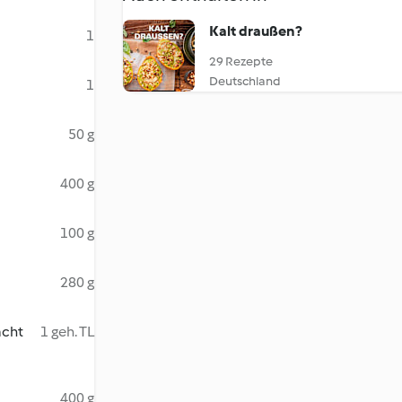
Kalt draußen?
1
29 Rezepte
Deutschland
1
50 g
400 g
100 g
280 g
acht
1 geh. TL
400 g