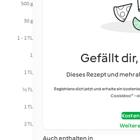
500 g
30 g
1 - 2 TL
Gefällt dir
1
1 TL
Dieses Rezept und mehr al
Registriere dich jetzt und erhalte ein kostenl
½ TL
Cookidoo® - oh
1 TL
Kostenl
2 TL
Weiter
Auch enthalten in