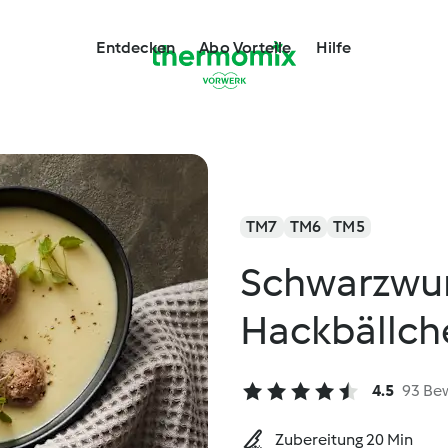
Entdecken
Abo Vorteile
Hilfe
TM7
TM6
TM5
Schwarzwur
Hackbällch
4.5
93 Be
Zubereitung 20 Min