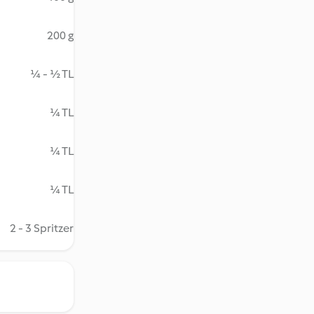
200 g
¼ - ½ TL
¼ TL
¼ TL
¼ TL
2 - 3 Spritzer