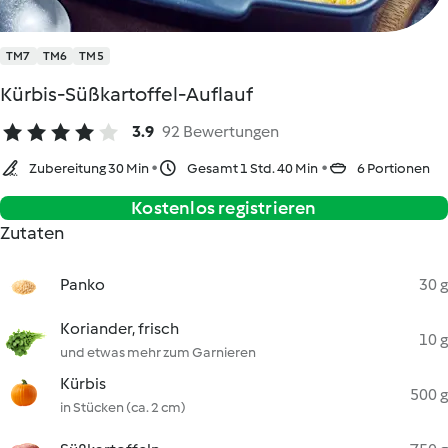
TM7
TM6
TM5
Kürbis-Süßkartoffel-Auflauf
3.9
92 Bewertungen
Zubereitung 30 Min
Gesamt 1 Std. 40 Min
6 Portionen
Kostenlos registrieren
Zutaten
Panko
30 g
Koriander, frisch
10 g
und etwas mehr zum Garnieren
Kürbis
500 g
in Stücken (ca. 2 cm)