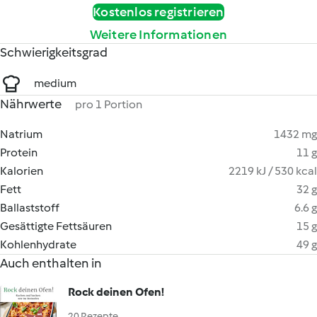
Kostenlos registrieren
Weitere Informationen
Schwierigkeitsgrad
medium
Nährwerte
pro 1 Portion
Natrium
1432 mg
Protein
11 g
Kalorien
2219 kJ / 530 kcal
Fett
32 g
Ballaststoff
6.6 g
Gesättigte Fettsäuren
15 g
Kohlenhydrate
49 g
Auch enthalten in
Rock deinen Ofen!
20 Rezepte