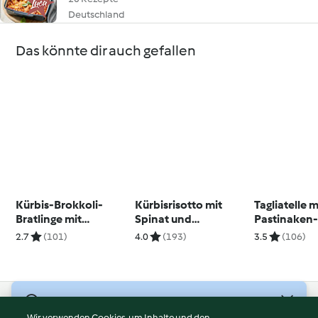
Deutschland
Das könnte dir auch gefallen
Kürbis-Brokkoli-
Kürbisrisotto mit
Tagliatelle m
Bratlinge mit
Spinat und
Pastinaken
Kräuterdip
Pecannüssen
2.7
(101)
4.0
(193)
3.5
(106)
© Copyright 2026
Wir verwenden Cookies, um Inhalte und den