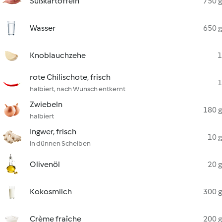
Süßkartoffeln
750 g
Wasser
650 g
Knoblauchzehe
1
rote Chilischote, frisch
1
halbiert, nach Wunsch entkernt
Zwiebeln
180 g
halbiert
Ingwer, frisch
10 g
in dünnen Scheiben
Olivenöl
20 g
Kokosmilch
300 g
Crème fraîche
200 g