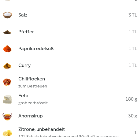
Salz
3 TL
Pfeffer
1 TL
Paprika edelsüß
1 TL
Curry
1 TL
Chiliflocken
zum Bestreuen
Feta
180 g
grob zerbröselt
Ahornsirup
30 g
Zitrone, unbehandelt
1
1 TL Schale fein abgerieben und 30 g Saft ausgepresst