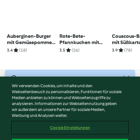
Auberginen-Burger
Rote-Bete-
Couscous-B
mit Gemüsepommes
Pfannkuchen mit
mit Süßkart
und Joghurtdip
Ziegenfrischkäse
Tahin-Crem
3.4
(18)
3.5
(26)
3.9
(78)
© Copyright 2026
Wir verwenden Cookies, um Inhalte und den
Webseitenbesuch zu personalisieren, Funktionen für soziale
Nutzungsbedingungen
Medien anbieten zu können und Webseitenzugriffe zu
Datenschutzrichtlinien
analysieren. Informationen zur Webseitennutzung geben
Disclaimer
wir außerdem an unsere Partner für soziale Medien,
Werbung und Analysen weiter.
Impressum
Cookies
Cookie Einstellungen
Inhalt melden