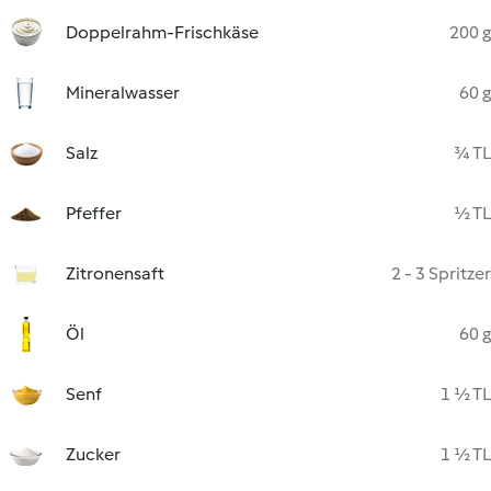
Doppelrahm-Frischkäse
200 g
Mineralwasser
60 g
Salz
¾ TL
Pfeffer
½ TL
Zitronensaft
2 - 3 Spritzer
Öl
60 g
Senf
1 ½ TL
Zucker
1 ½ TL