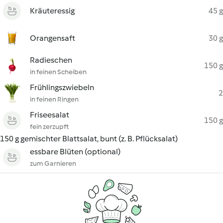
Kräuteressig
45 g
Orangensaft
30 g
Radieschen
150 g
in feinen Scheiben
Frühlingszwiebeln
2
in feinen Ringen
Friseesalat
150 g
fein zerzupft
150 g gemischter Blattsalat, bunt (z. B. Pflücksalat)
essbare Blüten (optional)
zum Garnieren