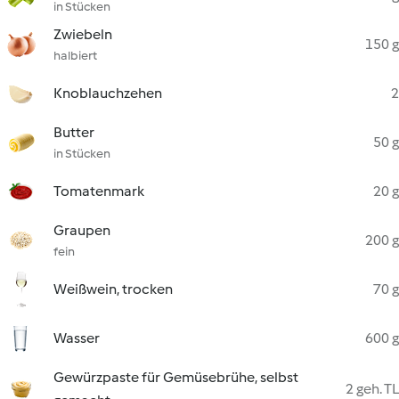
in Stücken
Zwiebeln
150 g
halbiert
Knoblauchzehen
2
Butter
50 g
in Stücken
Tomatenmark
20 g
Graupen
200 g
fein
Weißwein, trocken
70 g
Wasser
600 g
Gewürzpaste für Gemüsebrühe, selbst
2 geh. TL