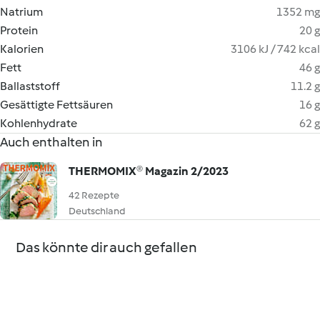
Natrium
1352 mg
Protein
20 g
Kalorien
3106 kJ / 742 kcal
Fett
46 g
Ballaststoff
11.2 g
Gesättigte Fettsäuren
16 g
Kohlenhydrate
62 g
Auch enthalten in
THERMOMIX® Magazin 2/2023
42 Rezepte
Deutschland
Das könnte dir auch gefallen