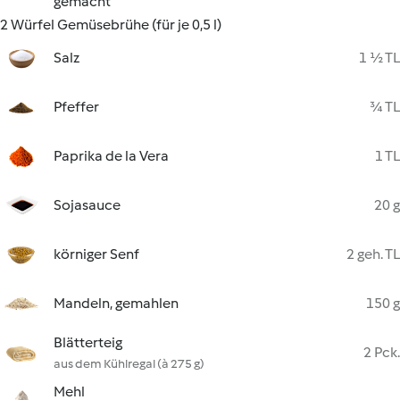
gemacht
2 Würfel Gemüsebrühe (für je 0,5 l)
Salz
1 ½ TL
Pfeffer
¾ TL
Paprika de la Vera
1 TL
Sojasauce
20 g
körniger Senf
2 geh. TL
Mandeln, gemahlen
150 g
Blätterteig
2 Pck.
aus dem Kühlregal (à 275 g)
Mehl