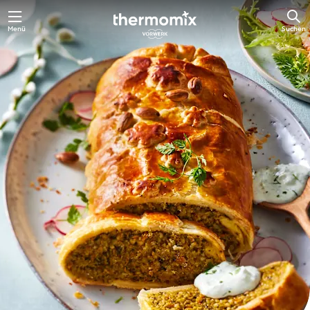
Zum
Menü
Suchen
Hauptinhalt
springen