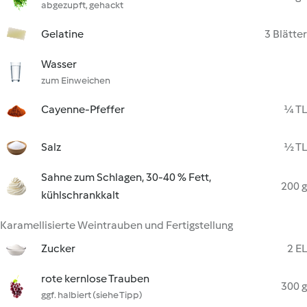
abgezupft, gehackt
Gelatine
3 Blätter
Wasser
zum Einweichen
Cayenne-Pfeffer
¼ TL
Salz
½ TL
Sahne zum Schlagen, 30-40 % Fett,
200 g
kühlschrankkalt
Karamellisierte Weintrauben und Fertigstellung
Zucker
2 EL
rote kernlose Trauben
300 g
ggf. halbiert (siehe Tipp)