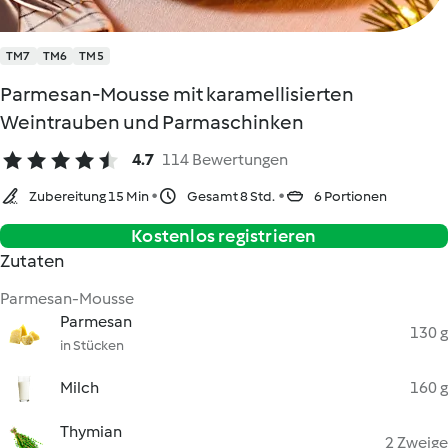
TM7
TM6
TM5
Parmesan-Mousse mit karamellisierten
Weintrauben und Parmaschinken
4.7
114 Bewertungen
Zubereitung 15 Min
Gesamt 8 Std.
6 Portionen
Kostenlos registrieren
Zutaten
Parmesan-Mousse
Parmesan
130 g
in Stücken
Milch
160 g
Thymian
2 Zweige