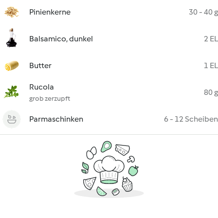
Pinienkerne
30 - 40 g
Balsamico, dunkel
2 EL
Butter
1 EL
Rucola
80 g
grob zerzupft
Parmaschinken
6 - 12 Scheiben