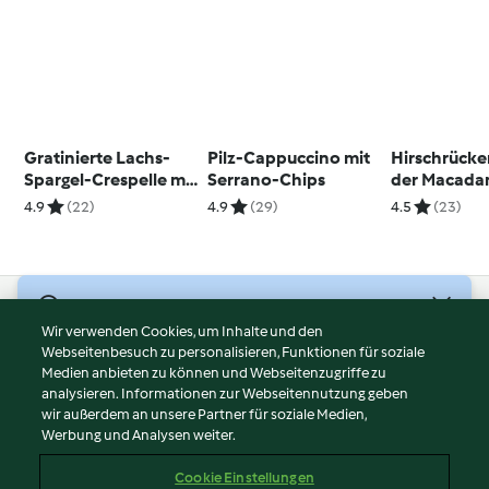
Gratinierte Lachs-
Pilz-Cappuccino mit
Hirschrücke
Spargel-Crespelle mit
Serrano-Chips
der Macada
Orangen-Hollandaise
Honigkuche
4.9
(22)
4.9
(29)
4.5
(23)
© Copyright 2026
Wir verwenden Cookies, um Inhalte und den
Webseitenbesuch zu personalisieren, Funktionen für soziale
Nutzungsbedingungen
Medien anbieten zu können und Webseitenzugriffe zu
Datenschutzrichtlinien
analysieren. Informationen zur Webseitennutzung geben
Disclaimer
wir außerdem an unsere Partner für soziale Medien,
Werbung und Analysen weiter.
Impressum
Cookies
Cookie Einstellungen