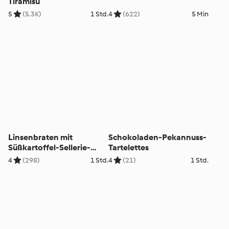
Tiramisu
5
(5.3K)
1 Std.
4
(622)
5 Min
Linsenbraten mit
Schokoladen-Pekannuss-
Süßkartoffel-Sellerie-
Tartelettes
Püree und Brokkoli
4
(298)
1 Std.
4
(21)
1 Std.