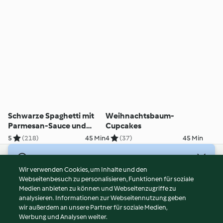
Schwarze Spaghetti mit
Weihnachtsbaum-
Parmesan-Sauce und
Cupcakes
Garnelen
5
(218)
45 Min
4
(37)
45 Min
© Copyright 2026
Wir verwenden Cookies, um Inhalte und den
Webseitenbesuch zu personalisieren, Funktionen für soziale
Nutzungsbedingungen
Medien anbieten zu können und Webseitenzugriffe zu
Datenschutzrichtlinien
analysieren. Informationen zur Webseitennutzung geben
Disclaimer
wir außerdem an unsere Partner für soziale Medien,
Werbung und Analysen weiter.
Impressum