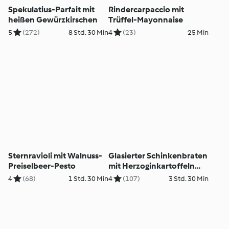
Spekulatius-Parfait mit
Rindercarpaccio mit
heißen Gewürzkirschen
Trüffel-Mayonnaise
5
(272)
8 Std. 30 Min
4
(23)
25 Min
Sternravioli mit Walnuss-
Glasierter Schinkenbraten
Preiselbeer-Pesto
mit Herzoginkartoffeln
und Romanesco
4
(68)
1 Std. 30 Min
4
(107)
3 Std. 30 Min