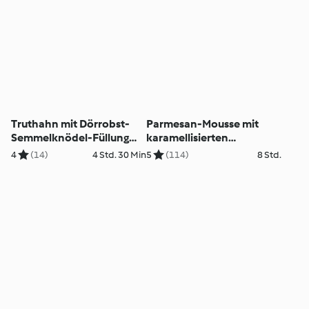
Truthahn mit Dörrobst-
Parmesan-Mousse mit
Semmelknödel-Füllung
karamellisierten
und Cranberry-Sauce
Weintrauben und
4
(14)
4 Std. 30 Min
5
(114)
8 Std.
Parmaschinken