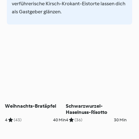
verführerische Kirsch-Krokant-Eistorte lassen dich
als Gastgeber glänzen.
Weihnachts-Bratäpfel
Schwarzwurzel-
Haselnuss-Risotto
4
(43)
40 Min
4
(36)
30 Min