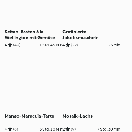
Seitan-Braten à la
Gratinierte
Wellington mit Gemüse
Jakobsmuscheln
4
(40)
1 Std. 45 Min
4
(22)
25 Min
Mango-Maracuja-Tarte
Mosaik-Lachs
4
(6)
3 Std. 10 Min
2
(9)
7 Std. 30 Min