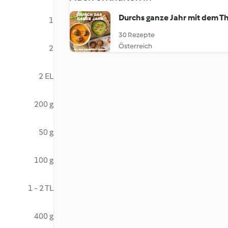
Durchs ganze Jahr mit dem T
1
30 Rezepte
Österreich
2
2 EL
200 g
50 g
100 g
1 - 2 TL
400 g