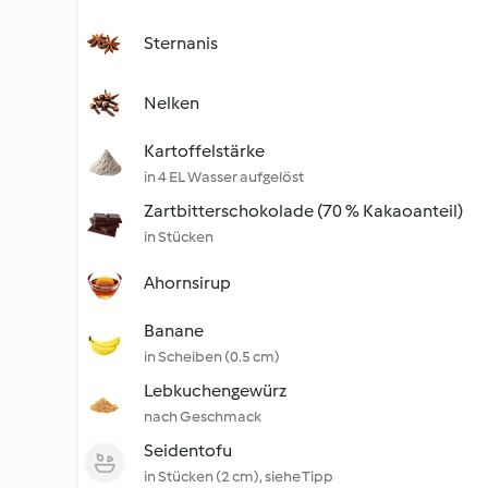
Sternanis
Nelken
Kartoffelstärke
in 4 EL Wasser aufgelöst
Zartbitterschokolade (70 % Kakaoanteil)
in Stücken
Ahornsirup
Banane
in Scheiben (0.5 cm)
Lebkuchengewürz
nach Geschmack
Seidentofu
in Stücken (2 cm), siehe Tipp