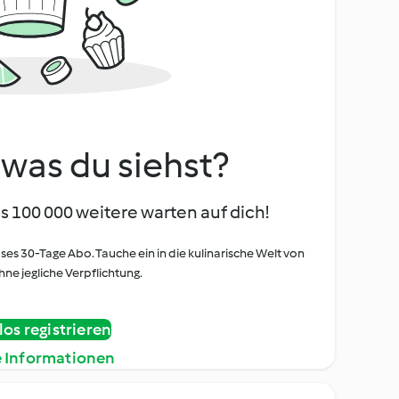
, was du siehst?
s 100 000 weitere warten auf dich!
oses 30-Tage Abo. Tauche ein in die kulinarische Welt von
ne jegliche Verpflichtung.
os registrieren
e Informationen