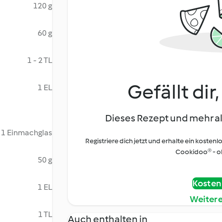
120 g
60 g
1 - 2 TL
Gefällt dir
1 EL
Dieses Rezept und mehr al
1 Einmachglas
Registriere dich jetzt und erhalte ein kostenl
Cookidoo® - oh
50 g
Kostenl
1 EL
Weiter
1 TL
Auch enthalten in