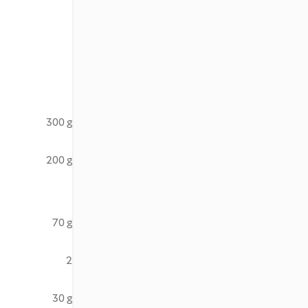
300 g
200 g
70 g
2
30 g