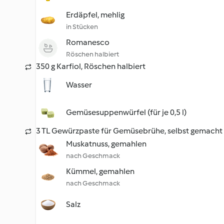
Erdäpfel, mehlig
in Stücken
Romanesco
Röschen halbiert
350 g Karfiol, Röschen halbiert
Wasser
Gemüsesuppenwürfel (für je 0,5 l)
3 TL Gewürzpaste für Gemüsebrühe, selbst gemacht
Muskatnuss, gemahlen
nach Geschmack
Kümmel, gemahlen
nach Geschmack
Salz