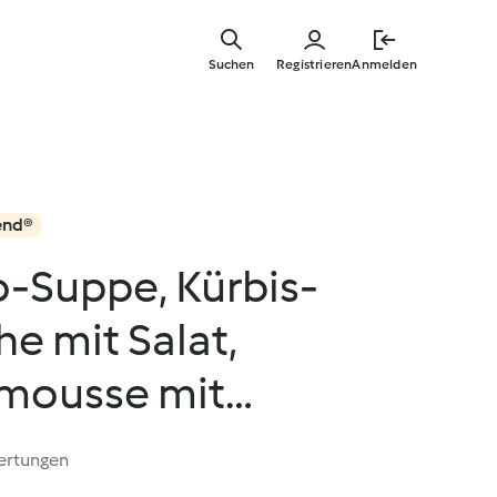
Zum
Hauptinha
Suchen
Registrieren
Anmelden
springen
end®
Suppe, Kürbis-
e mit Salat,
mousse mit
ompott
ertungen