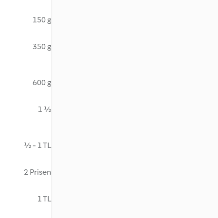
150 g
350 g
600 g
1 ½
½ - 1 TL
2 Prisen
1 TL