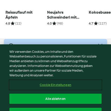
Reisauflauf mit
Neujahrs
Kokosbusse
Äpfeln
Schweinderl mit
süßer Nussfülle
4.8
(12)
4.0
(98)
4.7
(127)
© Copyright 2026
Wir verwenden Cookies, um Inhalte und den
Webseitenbesuch zu personalisieren, Funktionen für soziale
Nutzungsbedingungen
Medien anbieten zu können und Webseitenzugriffe zu
Datenschutzrichtlinien
analysieren. Informationen zur Webseitennutzung geben
Disclaimer
wir außerdem an unsere Partner für soziale Medien,
Werbung und Analysen weiter.
Impressum
Cookies
Cookie Einstellungen
Inhalt melden
Vertrag widerrufen
Alle ablehnen
Erklärung zur Barrierefreiheit