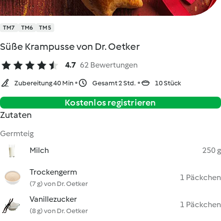
TM7
TM6
TM5
Süße Krampusse von Dr. Oetker
4.7
62 Bewertungen
Zubereitung 40 Min
Gesamt 2 Std.
10 Stück
Kostenlos registrieren
Zutaten
Germteig
Milch
250 g
Trockengerm
1 Päckchen
(7 g) von Dr. Oetker
Vanillezucker
1 Päckchen
(8 g) von Dr. Oetker