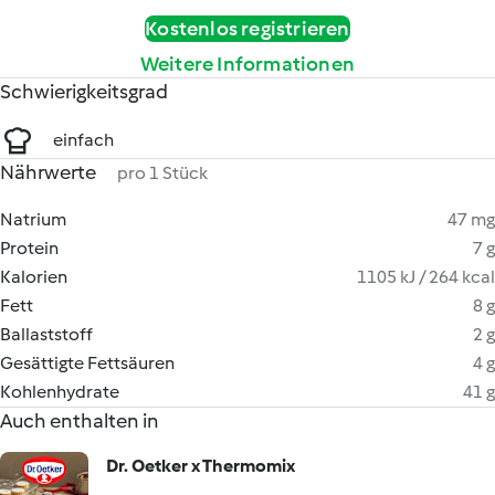
Kostenlos registrieren
Weitere Informationen
Schwierigkeitsgrad
einfach
Nährwerte
pro 1 Stück
Natrium
47 mg
Protein
7 g
Kalorien
1105 kJ / 264 kcal
Fett
8 g
Ballaststoff
2 g
Gesättigte Fettsäuren
4 g
Kohlenhydrate
41 g
Auch enthalten in
Dr. Oetker x Thermomix