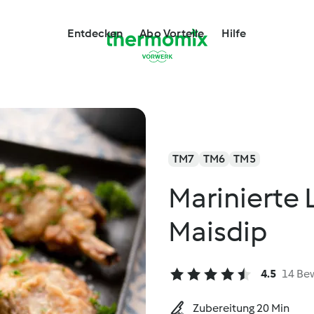
Entdecken
Abo Vorteile
Hilfe
TM7
TM6
TM5
Marinierte
Maisdip
4.5
14 Be
Zubereitung 20 Min