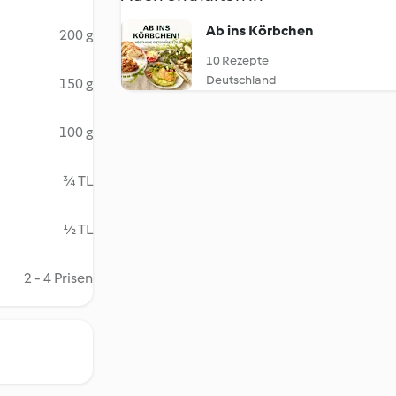
Ab ins Körbchen
200 g
10 Rezepte
Deutschland
150 g
100 g
¾ TL
½ TL
2 - 4 Prisen