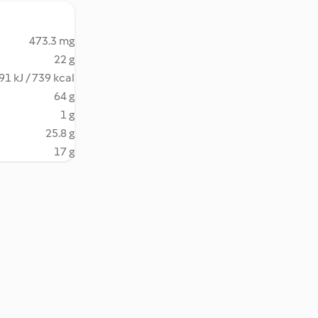
473.3 mg
22 g
91 kJ / 739 kcal
64 g
1 g
25.8 g
17 g