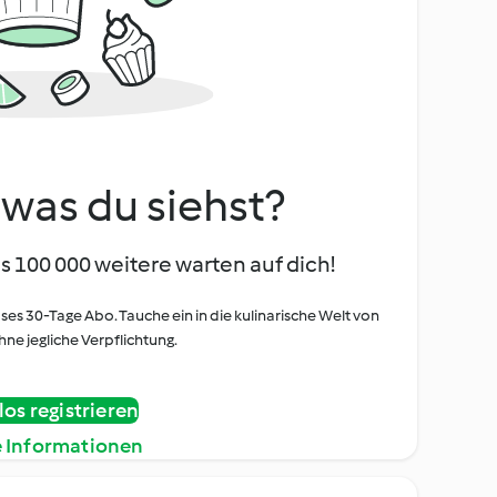
, was du siehst?
s 100 000 weitere warten auf dich!
oses 30-Tage Abo. Tauche ein in die kulinarische Welt von
ne jegliche Verpflichtung.
os registrieren
e Informationen