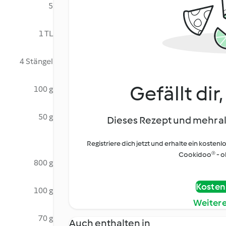
5
1 TL
4 Stängel
Gefällt dir
100 g
50 g
Dieses Rezept und mehr al
Registriere dich jetzt und erhalte ein kostenl
Cookidoo® - oh
800 g
Kostenl
100 g
Weiter
70 g
Auch enthalten in