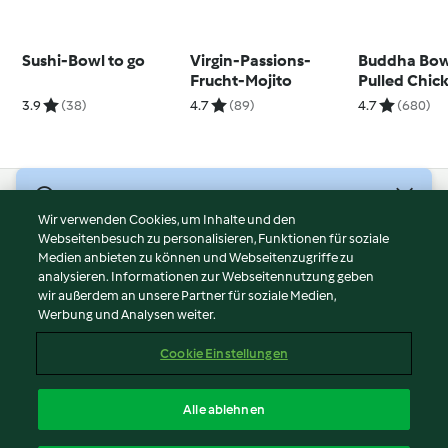
Sushi-Bowl to go
Virgin-Passions-
Buddha Bow
Frucht-Mojito
Pulled Chic
3.9
(38)
4.7
(89)
4.7
(680)
© Copyright 2026
Wir verwenden Cookies, um Inhalte und den
Webseitenbesuch zu personalisieren, Funktionen für soziale
Nutzungsbedingungen
Medien anbieten zu können und Webseitenzugriffe zu
Datenschutzrichtlinien
analysieren. Informationen zur Webseitennutzung geben
Disclaimer
wir außerdem an unsere Partner für soziale Medien,
Werbung und Analysen weiter.
Impressum
Cookies
Cookie Einstellungen
Inhalt melden
Vertrag widerrufen
Alle ablehnen
Erklärung zur Barrierefreiheit