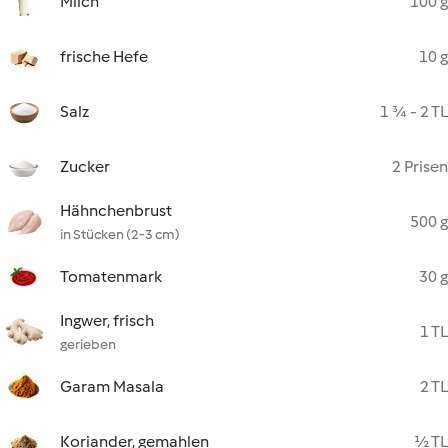
Milch
100 g
frische Hefe
10 g
Salz
1 ¾ - 2 TL
Zucker
2 Prisen
Hähnchenbrust
500 g
in Stücken (2-3 cm)
Tomatenmark
30 g
Ingwer, frisch
1 TL
gerieben
Garam Masala
2 TL
Koriander, gemahlen
½ TL