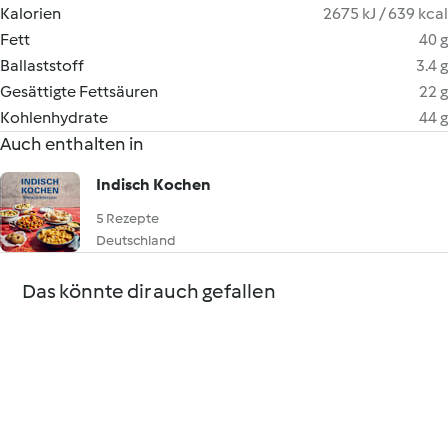
Kalorien
2675 kJ / 639 kcal
Fett
40 g
Ballaststoff
3.4 g
Gesättigte Fettsäuren
22 g
Kohlenhydrate
44 g
Auch enthalten in
Indisch Kochen
5 Rezepte
Deutschland
Das könnte dir auch gefallen