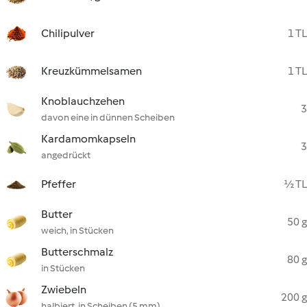
Chilipulver
1 TL
Kreuzkümmelsamen
1 TL
Knoblauchzehen
3
davon eine in dünnen Scheiben
Kardamomkapseln
3
angedrückt
Pfeffer
½ TL
Butter
50 g
weich, in Stücken
Butterschmalz
80 g
in Stücken
Zwiebeln
200 g
halbiert, in Scheiben (5 mm)