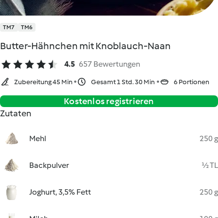
TM7
TM6
Butter-Hähnchen mit Knoblauch-Naan
4.5
657 Bewertungen
Zubereitung 45 Min
Gesamt 1 Std. 30 Min
6 Portionen
Kostenlos registrieren
Zutaten
Mehl
250 g
Backpulver
½ TL
Joghurt, 3,5% Fett
250 g