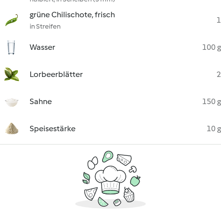
grüne Chilischote, frisch
1
in Streifen
Wasser
100 g
Lorbeerblätter
2
Sahne
150 g
Speisestärke
10 g