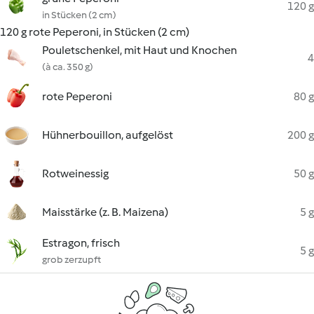
120 g
in Stücken (2 cm)
120 g rote Peperoni, in Stücken (2 cm)
Pouletschenkel, mit Haut und Knochen
4
(à ca. 350 g)
rote Peperoni
80 g
Hühnerbouillon, aufgelöst
200 g
Rotweinessig
50 g
Maisstärke (z. B. Maizena)
5 g
Estragon, frisch
5 g
grob zerzupft