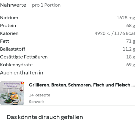
Nährwerte
pro 1 Portion
Natrium
1628 mg
Protein
68 g
Kalorien
4920 kJ / 1176 kcal
Fett
71 g
Ballaststoff
11.2 g
Gesättigte Fettsäuren
18 g
Kohlenhydrate
69 g
Auch enthalten in
Grillieren, Braten, Schmoren. Fisch und Fleisch in Perfektion
14 Rezepte
Schweiz
Das könnte dir auch gefallen