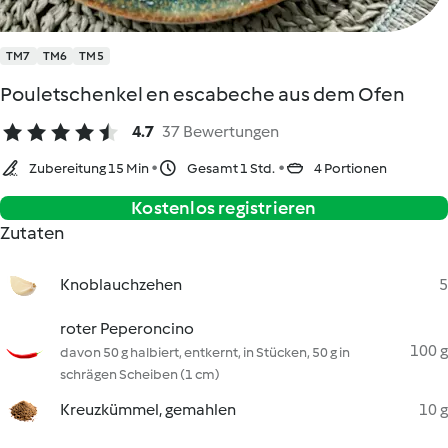
TM7
TM6
TM5
Pouletschenkel en escabeche aus dem Ofen
4.7
37 Bewertungen
Zubereitung 15 Min
Gesamt 1 Std.
4 Portionen
Kostenlos registrieren
Zutaten
Knoblauchzehen
5
roter Peperoncino
100 g
davon 50 g halbiert, entkernt, in Stücken, 50 g in
schrägen Scheiben (1 cm)
Kreuzkümmel, gemahlen
10 g