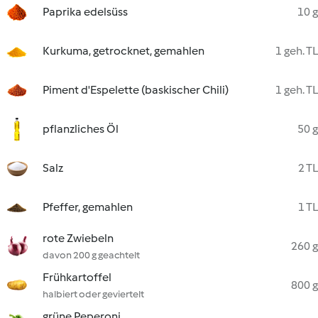
Paprika edelsüss
10 g
Kurkuma, getrocknet, gemahlen
1 geh. TL
Piment d'Espelette (baskischer Chili)
1 geh. TL
pflanzliches Öl
50 g
Salz
2 TL
Pfeffer, gemahlen
1 TL
rote Zwiebeln
260 g
davon 200 g geachtelt
Frühkartoffel
800 g
halbiert oder geviertelt
grüne Peperoni