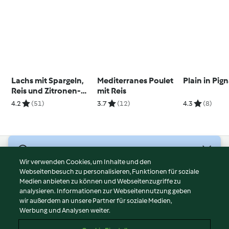
Lachs mit Spargeln,
Mediterranes Poulet
Plain in Pig
Reis und Zitronen-
mit Reis
Hollandaise
4.2
(51)
3.7
(12)
4.3
(8)
© Copyright 2026
Wir verwenden Cookies, um Inhalte und den
Webseitenbesuch zu personalisieren, Funktionen für soziale
Nutzungsbedingungen
Medien anbieten zu können und Webseitenzugriffe zu
Datenschutzrichtlinien
analysieren. Informationen zur Webseitennutzung geben
Disclaimer
wir außerdem an unsere Partner für soziale Medien,
Werbung und Analysen weiter.
Impressum
Cookies