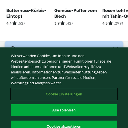
Butternuss-Kürbis-
Gemüse-Puffer vom
Rosenkohl 
Eintopf
Blech
mit Tahin-Q
4.4
(52)
3.9
(42)
4.3
(299)
© Copyright 2026
Wir verwenden Cookies, um Inhalte und den
Webseitenbesuch zu personalisieren, Funktionen für soziale
Nutzungsbedingungen
Medien anbieten zu können und Webseitenzugriffe zu
Datenschutzrichtlinien
analysieren. Informationen zur Webseitennutzung geben
Disclaimer
wir außerdem an unsere Partner für soziale Medien,
Werbung und Analysen weiter.
Impressum
Cookies
Cookie Einstellungen
Inhalt melden
Vertrag widerrufen
Alle ablehnen
Erklärung zur Barrierefreiheit
Deutsch
Cookies akzeptieren