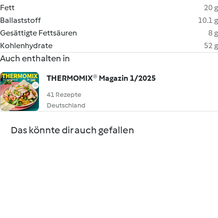
Fett
20 g
Ballaststoff
10.1 g
Gesättigte Fettsäuren
8 g
Kohlenhydrate
52 g
Auch enthalten in
THERMOMIX® Magazin 1/2025
41 Rezepte
Deutschland
Das könnte dir auch gefallen