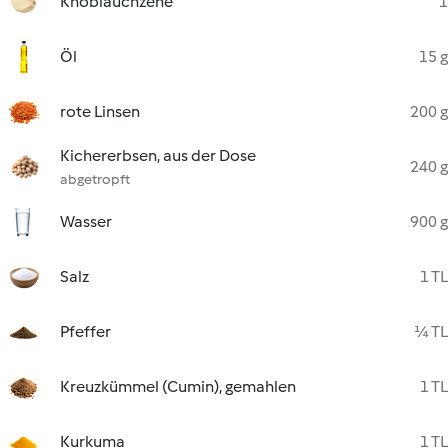
Knoblauchzehe
1
Öl
15 g
rote Linsen
200 g
Kichererbsen, aus der Dose
240 g
abgetropft
Wasser
900 g
Salz
1 TL
Pfeffer
¼ TL
Kreuzkümmel (Cumin), gemahlen
1 TL
Kurkuma
1 TL