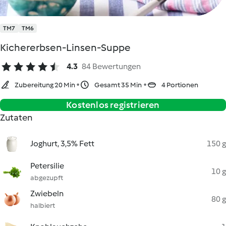
TM7
TM6
Kichererbsen-Linsen-Suppe
4.3
84 Bewertungen
Zubereitung 20 Min
Gesamt 35 Min
4 Portionen
Kostenlos registrieren
Zutaten
Joghurt, 3,5% Fett
150 g
Petersilie
10 g
abgezupft
Zwiebeln
80 g
halbiert