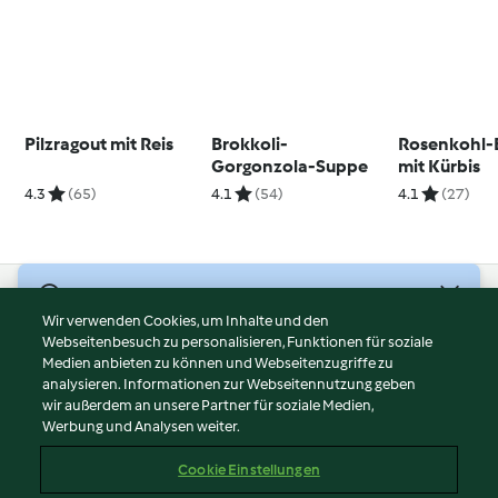
Pilzragout mit Reis
Brokkoli-
Rosenkohl-
Gorgonzola-Suppe
mit Kürbis
4.3
(65)
4.1
(54)
4.1
(27)
© Copyright 2026
Wir verwenden Cookies, um Inhalte und den
Webseitenbesuch zu personalisieren, Funktionen für soziale
Nutzungsbedingungen
Medien anbieten zu können und Webseitenzugriffe zu
Datenschutzrichtlinien
analysieren. Informationen zur Webseitennutzung geben
Disclaimer
wir außerdem an unsere Partner für soziale Medien,
Werbung und Analysen weiter.
Impressum
Cookies
Cookie Einstellungen
Inhalt melden