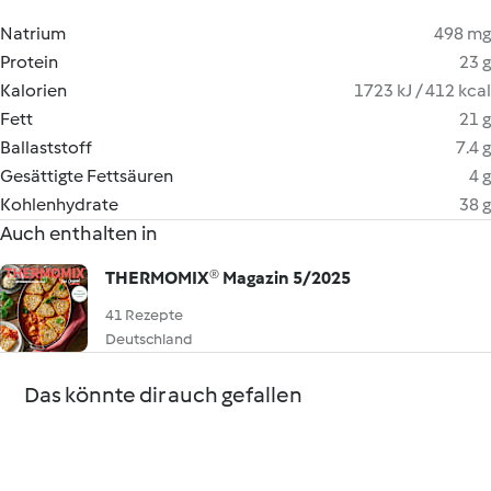
Natrium
498 mg
Protein
23 g
Kalorien
1723 kJ / 412 kcal
Fett
21 g
Ballaststoff
7.4 g
Gesättigte Fettsäuren
4 g
Kohlenhydrate
38 g
Auch enthalten in
THERMOMIX® Magazin 5/2025
41 Rezepte
Deutschland
Das könnte dir auch gefallen