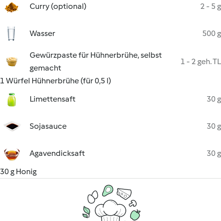
Curry (optional)
2 - 5 g
Wasser
500 g
Gewürzpaste für Hühnerbrühe, selbst
1 - 2 geh. TL
gemacht
1 Würfel Hühnerbrühe (für 0,5 l)
Limettensaft
30 g
Sojasauce
30 g
Agavendicksaft
30 g
30 g Honig