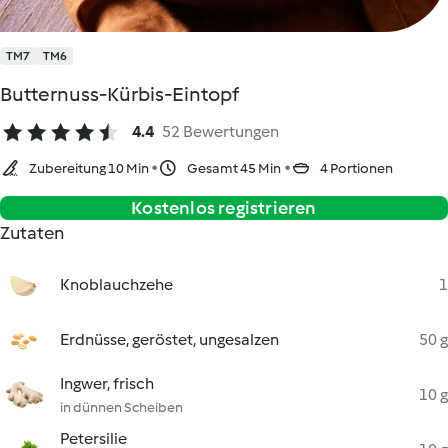
TM7
TM6
Butternuss-Kürbis-Eintopf
4.4
52 Bewertungen
Zubereitung 10 Min
Gesamt 45 Min
4 Portionen
Kostenlos registrieren
Zutaten
Knoblauchzehe
1
Erdnüsse, geröstet, ungesalzen
50 g
Ingwer, frisch
10 g
in dünnen Scheiben
Petersilie