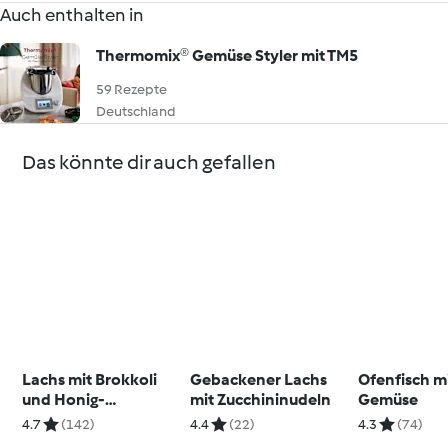
Auch enthalten in
Thermomix® Gemüse Styler mit TM5
59 Rezepte
Deutschland
Das könnte dir auch gefallen
Lachs mit Brokkoli
Gebackener Lachs
Ofenfisch m
und Honig-
mit Zucchininudeln
Gemüse
Knoblauch-Sauce
4.7
(142)
4.4
(22)
4.3
(74)