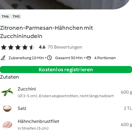
TM6
TM5
Zitronen-Parmesan-Hähnchen mit
Zucchininudeln
4.6
70 Bewertungen
Zubereitung 10 Min
Gesamt 30 Min
4 Portionen
Kostenlos registrieren
Zutaten
Zucchini
600 g
(Ø 3-5 cm), Enden abgeschnitten, nicht längs halbiert
Salz
2 TL
Hähnchenbrustfilet
600 g
in Streifen (3 cm)