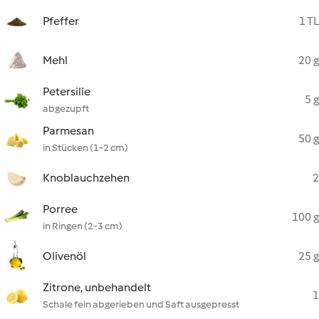
Pfeffer
1 TL
Mehl
20 g
Petersilie
5 g
abgezupft
Parmesan
50 g
in Stücken (1-2 cm)
Knoblauchzehen
2
Porree
100 g
in Ringen (2-3 cm)
Olivenöl
25 g
Zitrone, unbehandelt
1
Schale fein abgerieben und Saft ausgepresst