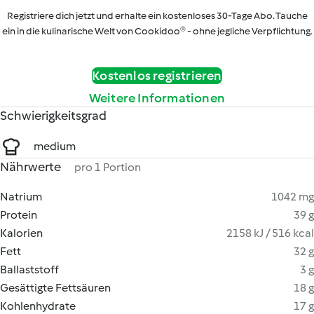
Registriere dich jetzt und erhalte ein kostenloses 30-Tage Abo. Tauche
ein in die kulinarische Welt von Cookidoo® - ohne jegliche Verpflichtung.
Kostenlos registrieren
Weitere Informationen
Schwierigkeitsgrad
medium
Nährwerte
pro 1 Portion
Natrium
1042 mg
Protein
39 g
Kalorien
2158 kJ / 516 kcal
Fett
32 g
Ballaststoff
3 g
Gesättigte Fettsäuren
18 g
Kohlenhydrate
17 g