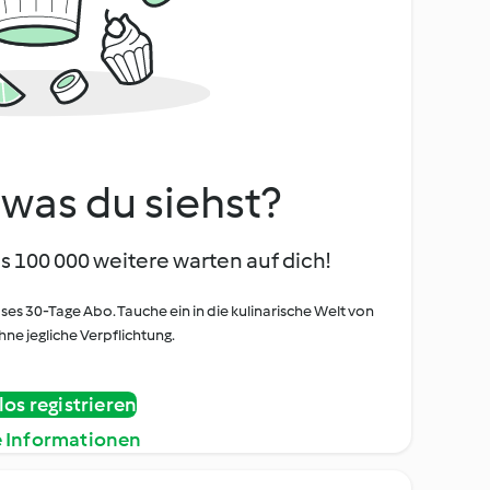
, was du siehst?
s 100 000 weitere warten auf dich!
oses 30-Tage Abo. Tauche ein in die kulinarische Welt von
ne jegliche Verpflichtung.
os registrieren
e Informationen