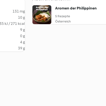
Aromen der Philippinen
131 mg
5 Rezepte
10 g
Österreich
35 kJ / 271 kcal
9 g
0 g
4 g
39 g