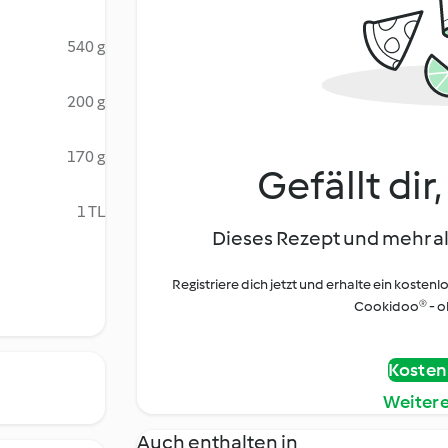
540 g
200 g
170 g
Gefällt dir
1 TL
Dieses Rezept und mehr al
Registriere dich jetzt und erhalte ein kostenl
Cookidoo® - oh
Kostenl
Weiter
Auch enthalten in