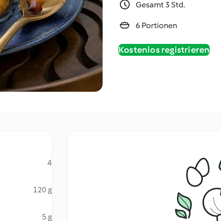
Gesamt 3 Std.
6 Portionen
Kostenlos registrieren
4
120 g
5 g