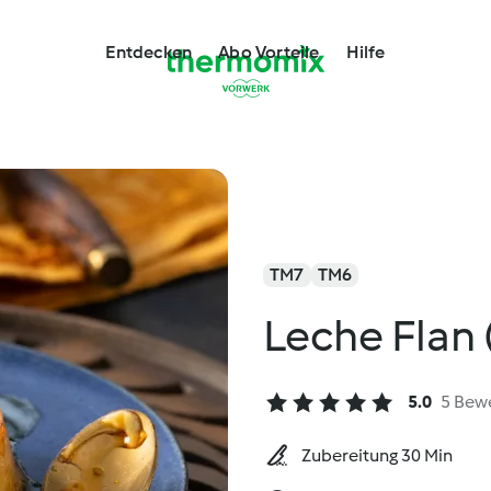
Entdecken
Abo Vorteile
Hilfe
TM7
TM6
Leche Flan
5.0
5 Bew
Zubereitung 30 Min