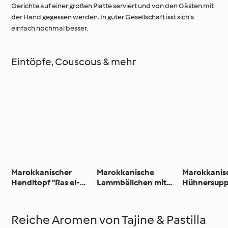
Gerichte auf einer großen Platte serviert und von den Gästen mit
der Hand gegessen werden. In guter Gesellschaft isst sich's
einfach nochmal besser.
Eintöpfe, Couscous & mehr
Marokkanischer
Marokkanische
Marokkanis
Hendltopf "Ras el-
Lammbällchen mit
Hühnersup
Hanout" mit Reis
Fladenbrot
(Harira)
Reiche Aromen von Tajine & Pastilla