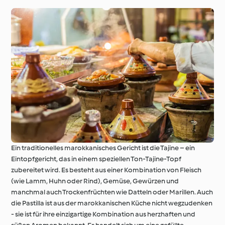
Ein traditionelles marokkanisches Gericht ist die Tajine – ein
Eintopfgericht, das in einem speziellen Ton-Tajine-Topf
zubereitet wird. Es besteht aus einer Kombination von Fleisch
(wie Lamm, Huhn oder Rind), Gemüse, Gewürzen und
manchmal auch Trockenfrüchten wie Datteln oder Marillen. Auch
die Pastilla ist aus der marokkanischen Küche nicht wegzudenken
- sie ist für ihre einzigartige Kombination aus herzhaften und