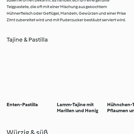
süßen Aromen bekannt. Es handelt sich um eine gefüllte
Teigpastete, die oft mit einer Mischung aus gekochtem
Hühnerfleisch oder Geflügel, Mandeln, Gewürzen und einer Prise
Zimt zubereitet wird und mit Puderzucker bestäubt serviert wird.
Tajine & Pastilla
Enten-Pastilla
Lamm-Tajine mit
Hühnchen-T
Marillen und Honig
Pflaumen u
Mandel-Hon
Würzig & süß