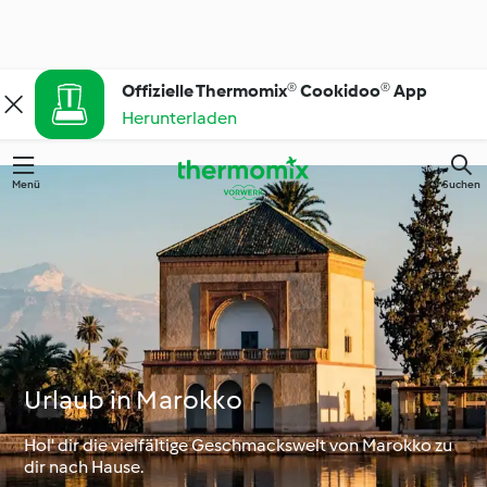
Offizielle Thermomix® Cookidoo® App
Herunterladen
Menü
Suchen
Urlaub in Marokko
Hol' dir die vielfältige Geschmackswelt von Marokko zu
dir nach Hause.