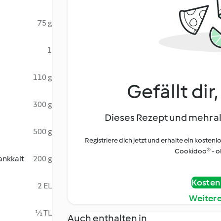
75 g
1
110 g
Gefällt dir
300 g
Dieses Rezept und mehr al
500 g
Registriere dich jetzt und erhalte ein kostenl
Cookidoo® - oh
ankkalt
200 g
Kostenl
2 EL
Weiter
½ TL
Auch enthalten in