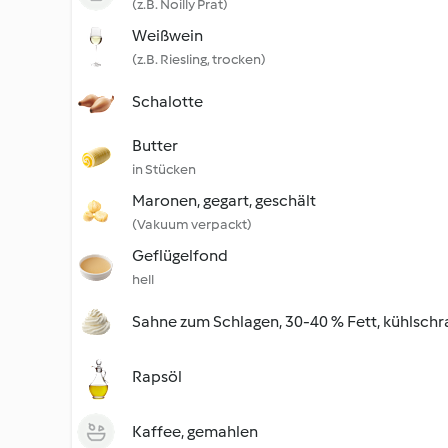
(z.B. Noilly Prat)
Weißwein
(z.B. Riesling, trocken)
Schalotte
Butter
in Stücken
Maronen, gegart, geschält
(Vakuum verpackt)
Geflügelfond
hell
Sahne zum Schlagen, 30-40 % Fett, kühlschr
Rapsöl
Kaffee, gemahlen