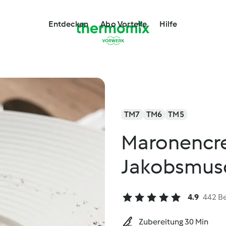
Entdecken
Abo Vorteile
Hilfe
TM7
TM6
TM5
Maronencr
Jakobsmus
4.9
442 B
Zubereitung 30 Min