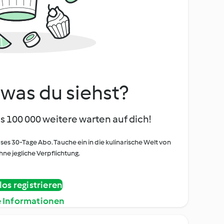
, was du siehst?
s 100 000 weitere warten auf dich!
oses 30-Tage Abo. Tauche ein in die kulinarische Welt von
ne jegliche Verpflichtung.
os registrieren
e Informationen