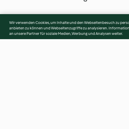
Wir verwenden Cookies, um Inhalte und den Webseitenbesuch zu person
anbieten zu können und Webseitenzugriffe zu analysieren. Informati
an unsere Partner für soziale Medien, Werbung und Analysen weiter.
Getrüffelte Maronensuppe mit
Sauce Rouille
geräucherter Ente
3.8
(6)
4.2
(6)
© Copyright 2026