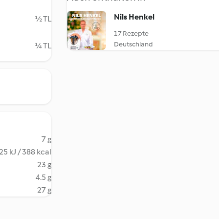
Nils Henkel
½ TL
17 Rezepte
Deutschland
¼ TL
7 g
25 kJ / 388 kcal
23 g
4.5 g
27 g