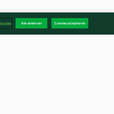
ellungen
Alle ablehnen
Cookies akzeptieren
Cappuccino von Waldpilzen
mit Serrano-Chips
4.8
(450)