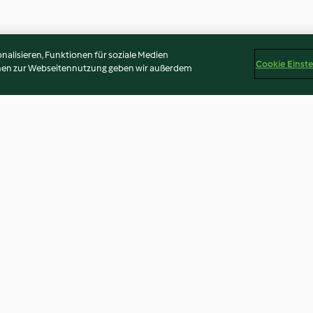
alisieren, Funktionen für soziale Medien
Cookie Einst
onen zur Webseitennutzung geben wir außerdem
Mango-Chutney
Bouillabaisse
4.8
(745)
4.5
(92)