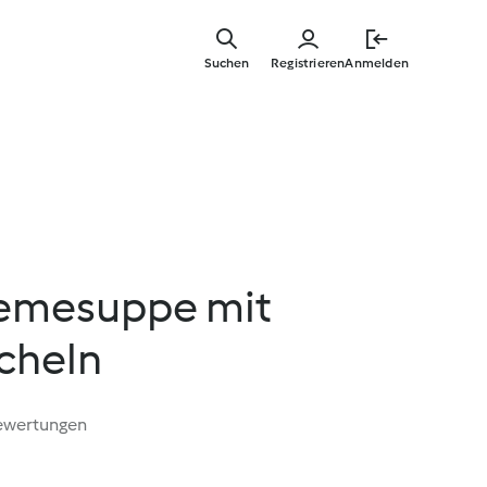
Zum
Hauptinha
Suchen
Registrieren
Anmelden
springen
emesuppe mit
cheln
ewertungen