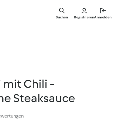
Zum
Hauptinha
Suchen
Registrieren
Anmelden
springen
mit Chili -
che Steaksauce
ewertungen