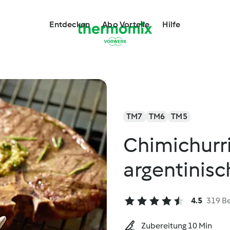
Entdecken
Abo Vorteile
Hilfe
TM7
TM6
TM5
Chimichurri 
argentinis
4.5
319 B
Zubereitung 10 Min