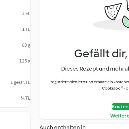
1 EL
1 TL
60 g
Gefällt dir
125 g
Dieses Rezept und mehr al
1 gestr. TL
Registriere dich jetzt und erhalte ein kostenl
Cookidoo® - oh
¼ TL
Kostenl
Weiter
Auch enthalten in