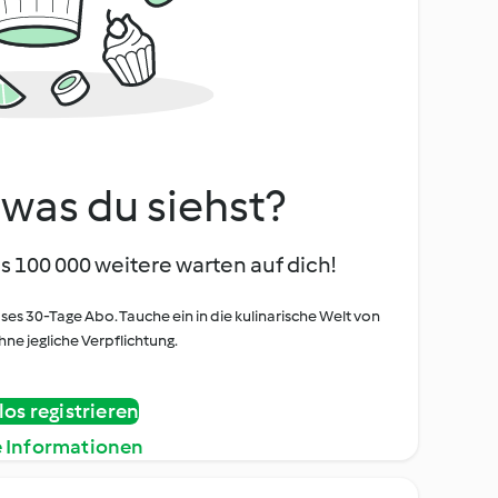
, was du siehst?
s 100 000 weitere warten auf dich!
oses 30-Tage Abo. Tauche ein in die kulinarische Welt von
ne jegliche Verpflichtung.
os registrieren
e Informationen