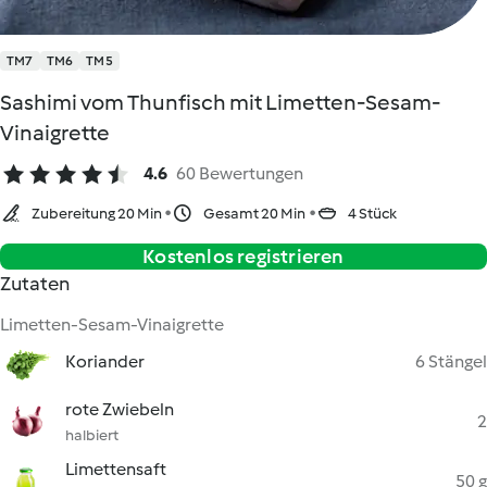
TM7
TM6
TM5
Sashimi vom Thunfisch mit Limetten-Sesam-
Vinaigrette
4.6
60 Bewertungen
Zubereitung 20 Min
Gesamt 20 Min
4 Stück
Kostenlos registrieren
Zutaten
Limetten-Sesam-Vinaigrette
Koriander
6 Stängel
rote Zwiebeln
2
halbiert
Limettensaft
50 g