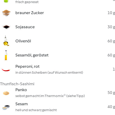
frisch gepresst
brauner Zucker
10 g
Sojasauce
30 g
Olivenöl
60 g
Sesamöl, geröstet
60 g
Peperoni, rot
1
in dünnen Scheiben (auf Wunsch entkernt)
Thunfisch-Sashimi
Panko
50 g
selbst gemacht im Thermomix® (siehe Tipp)
Sesam
40 g
hell und schwarz gemischt