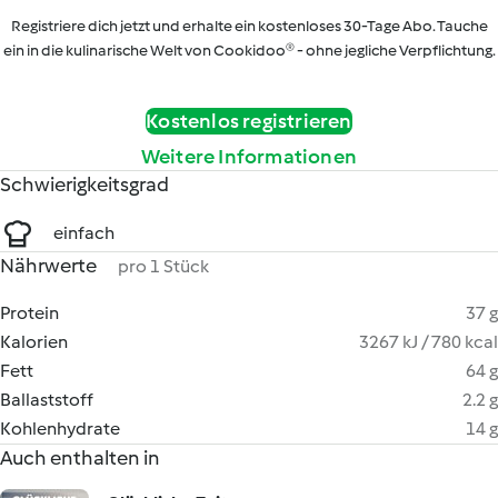
Registriere dich jetzt und erhalte ein kostenloses 30-Tage Abo. Tauche
ein in die kulinarische Welt von Cookidoo® - ohne jegliche Verpflichtung.
Kostenlos registrieren
Weitere Informationen
Schwierigkeitsgrad
einfach
Nährwerte
pro 1 Stück
Protein
37 g
Kalorien
3267 kJ / 780 kcal
Fett
64 g
Ballaststoff
2.2 g
Kohlenhydrate
14 g
Auch enthalten in